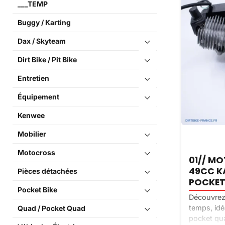
___TEMP
Buggy / Karting
Dax / Skyteam
Dirt Bike / Pit Bike
Entretien
Équipement
Kenwee
Mobilier
Motocross
01// M
49CC K
Pièces détachées
POCKET
Pocket Bike
Découvrez 
temps, idé
Quad / Pocket Quad
pocket qua