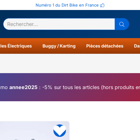
Numéro 1 du Dirt Bike en France
ltats
0
les Électriques
Buggy / Karting
Pièces détachées
Da
omo
annee2025
: -5% sur tous les articles (hors produits 