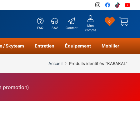
0
Mon
FAQ
SAV
Contact
compte
x / Skyteam
Entretien
Équipement
Mobilier
Accueil
Produits identifiés “KARAKAL”
en promotion)