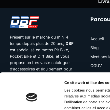
Livra
Parcou
Présent sur le marché du mini 4
Accueil
temps depuis plus de 20 ans,
DBF
Blog
est spécialisé en motos Pit Bike,
Pocket Bike et Dirt Bike, et vous
Mentions l
propose un très vaste catalogue
CGUV
d’accessoires et équipement pour
FAQ
votre moto.
Ce site web utilise des co
SAV
Notre devise : “jamais plus cher que
Les cookies nous permetten
Contact
le moins cher”. Si vous trouvez
relatives aux médias socia
moins cher ailleurs, n’hésitez pas à
l'utilisation de notre site
nous contacter.
combiner celles-ci avec d'