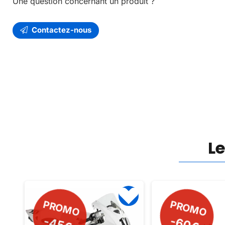
Une question concernant un produit ?
Contactez-nous
L
PROMO
PROMO
-60€
-45€