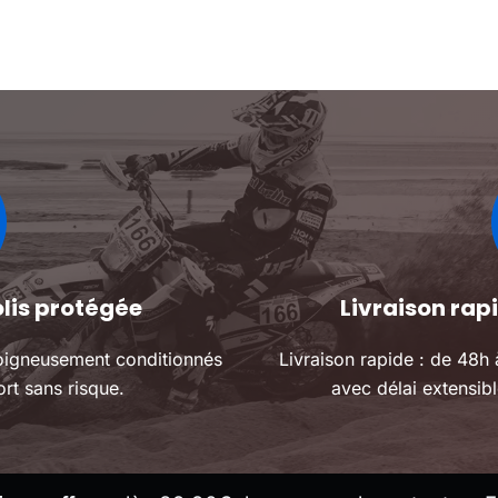
Les
les adultes, offrant une
exceptionn
options
position de conduite
design soi
peuvent
confortable.
être
choisies
sur
la
page
du
produit
olis protégée
Livraison ra
oigneusement conditionnés
Livraison rapide : de 48h
rt sans risque.
avec délai extensibl