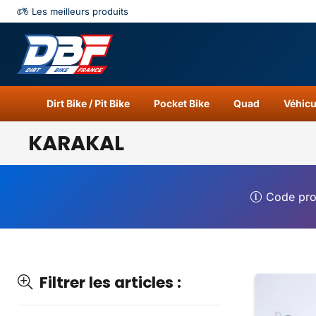
Les meilleurs produits
Catégories
Résu
Dirt Bike / Pit Bike
Pocket Bike
Quad
Véhicu
KARAKAL
Code pr
Filtrer les articles :