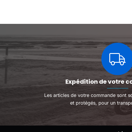
Les
Les
pour un plaisir de pilotage
inoubliable !
options
options
optimal !
peuvent
peuvent
être
être
choisies
choisies
sur
sur
la
la
page
page
du
du
produit
produit
Expédition de votre c
Les articles de votre commande sont s
et protégés, pour un transpo