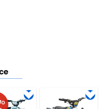
nce
MO
€