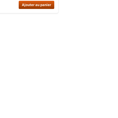
 carburateur, bougie et lanceur
Ajouter au panier
. Compatible avec de
modèles de véhicules.
 dès maintenant sur Dirt Bike