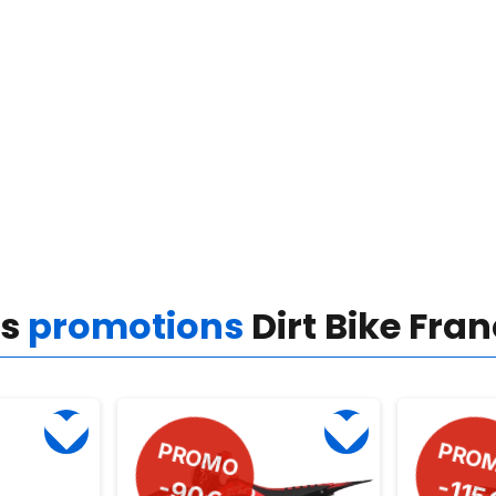
es
promotions
Dirt Bike Fra
PROMO
PRO
-115
-90€