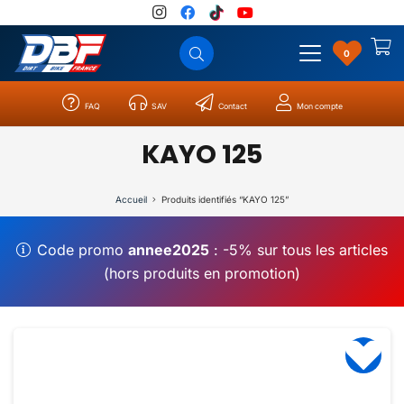
0
FAQ
SAV
Contact
Mon compte
Catégories
Résultats
0
KAYO 125
Accueil
Produits identifiés “KAYO 125”
Code promo
annee2025
: -5% sur tous les articles
(hors produits en promotion)