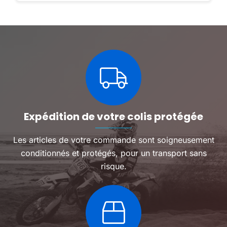
a
a
plusieurs
plusieu
variations.
variatio
Les
Les
options
options
peuvent
peuven
être
être
choisies
choisie
sur
sur
la
la
page
page
du
du
Expédition de votre colis protégée
produit
produit
Les articles de votre commande sont soigneusement
conditionnés et protégés, pour un transport sans
risque.