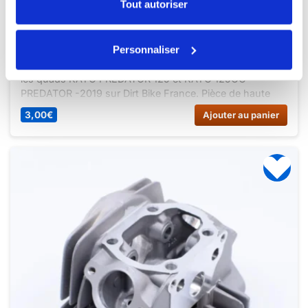
Tout autoriser
04// AXE PISTON 14*42 KAYO 125
Personnaliser
Achetez l’axe piston 14*42 KAYO 125 compatible avec
les quads KAYO PREDATOR 125 et KAYO 125CC
PREDATOR -2019 sur Dirt Bike France. Pièce de haute
qualité pour un moteur performant.
3,00
€
Ajouter au panier