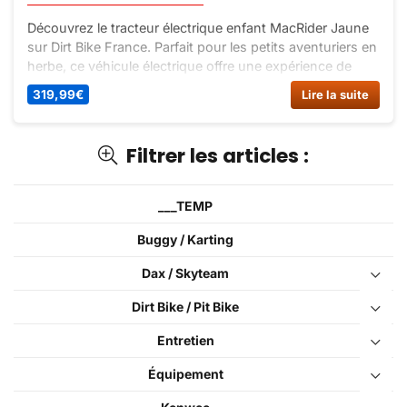
Découvrez le tracteur électrique enfant MacRider Jaune
sur Dirt Bike France. Parfait pour les petits aventuriers en
herbe, ce véhicule électrique offre une expérience de
conduite réaliste et sécurisée. Offrez à votre enfant des
319,99
€
Lire la suite
heures de jeu en plein air !
Filtrer les articles :
___TEMP
Buggy / Karting
Dax / Skyteam
Dirt Bike / Pit Bike
Entretien
Équipement