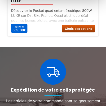
LUXE
Découvrez le Pocket quad enfant électrique 800W
LUXE sur Dirt Bike France. Quad électrique idéal
pour les jeunes pilotes, avec une batterie puissante
de 36V | 12Ah et une vitesse maximale de 25 Km/h.
Ce
à partir de
Choix des options
559,00
€
Commandez dès maintenant !
produit
a
plusieu
variatio
Les
options
peuven
être
choisie
sur
la
page
du
Expédition de votre colis protégée
produit
Les articles de votre commande sont soigneusement