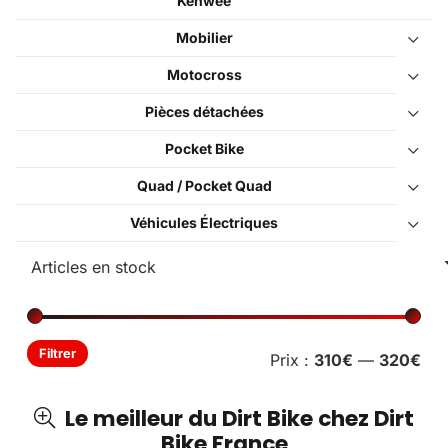
Kenwee
Mobilier
Motocross
Pièces détachées
Pocket Bike
Quad / Pocket Quad
Véhicules Électriques
Pri
Pri
Filtrer
Prix :
310€
—
320€
min
ma
Le meilleur du Dirt Bike chez Dirt
Bike France