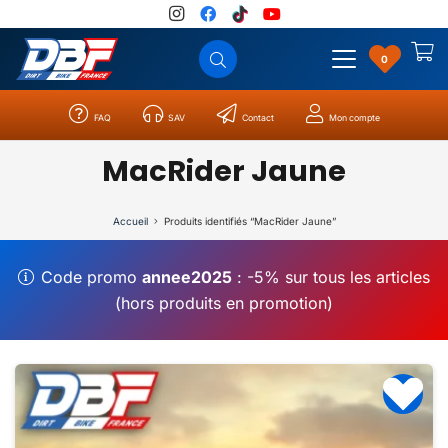
0
FAQ
SAV
Contact
Mon compte
Catégories
Résultats
0
MacRider Jaune
Accueil
Produits identifiés “MacRider Jaune”
Code promo
annee2025
: -5% sur tous les articles
(hors produits en promotion)