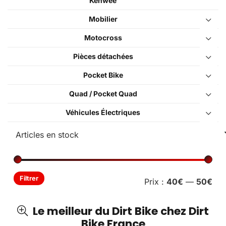
Kenwee
Mobilier
Motocross
Pièces détachées
Pocket Bike
Quad / Pocket Quad
Véhicules Électriques
Pri
Pri
Filtrer
Prix :
40€
—
50€
min
ma
Le meilleur du Dirt Bike chez Dirt
Bike France