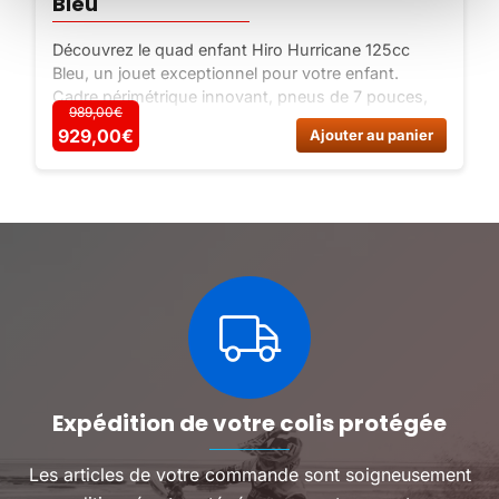
Bleu
Découvrez le quad enfant Hiro Hurricane 125cc
Bleu, un jouet exceptionnel pour votre enfant.
Cadre périmétrique innovant, pneus de 7 pouces,
989,00€
moteur Lifan 125cc, freins au guidon, sécurité
929,00
€
929,00€
Ajouter au panier
renforcée. Offrez-lui une expérience inoubliable !
Expédition de votre colis protégée
Les articles de votre commande sont soigneusement