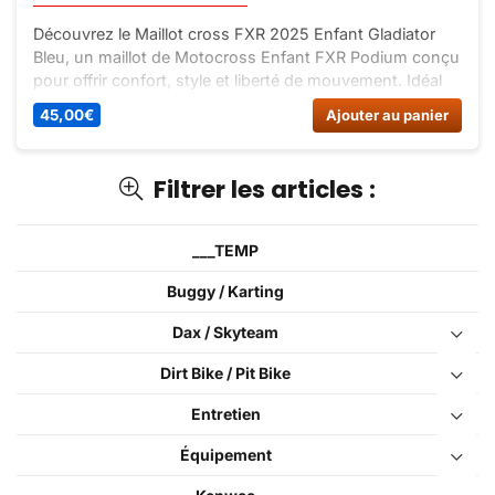
Découvrez le Maillot cross FXR 2025 Enfant Gladiator
Bleu, un maillot de Motocross Enfant FXR Podium conçu
pour offrir confort, style et liberté de mouvement. Idéal
pour les jeunes pilotes en quête de performance.
45,00
€
Ajouter au panier
Filtrer les articles :
___TEMP
Buggy / Karting
Dax / Skyteam
Dirt Bike / Pit Bike
Entretien
Équipement