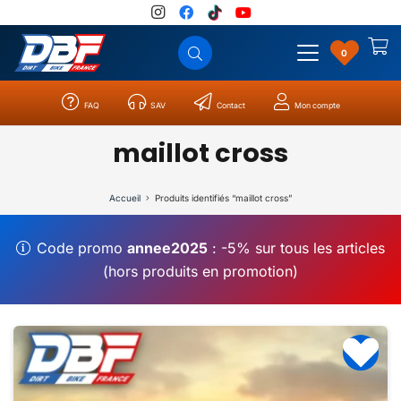
0
FAQ
SAV
Contact
Mon compte
Catégories
Résultats
0
maillot cross
Accueil
Produits identifiés “maillot cross”
Code promo
annee2025
: -5% sur tous les articles
(hors produits en promotion)