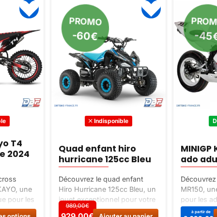
PROMO
PRO
-60€
-45
le
Indisponible
D
yo T4
Quad enfant hiro
MINIGP 
e 2024
hurricane 125cc Bleu
ado adu
cross
Découvrez le quad enfant
Découvrez
KAYO, une
Hiro Hurricane 125cc Bleu, un
MR150, une
e pour les
jouet exceptionnel pour votre
pour les ad
989,00€
es et de
enfant. Cadre périmétrique
adultes. P
Ce
à partir de
929,00
€
929,00€
es options
Ajouter au panier