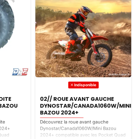
Indisponible
OITE
02// ROUE AVANT GAUCHE
BAZOU
DYNOSTAR/CANADA1060W/MINI
BAZOU 2024+
ite
Découvrez la roue avant gauche
2024+
Dynostar/Canada1060W/Mini Bazou
 Quad
2024+ compatible avec les Pocket Quad