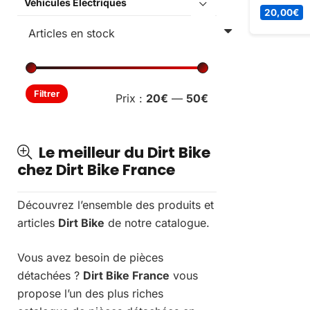
Véhicules Électriques
2024 et 50
20,00
€
expérience
de qualité.
Prix
Prix
Filtrer
Prix :
20€
—
50€
min
max
Le meilleur du Dirt Bike
chez Dirt Bike France
Découvrez l’ensemble des produits et
articles
Dirt Bike
de notre catalogue.
Vous avez besoin de pièces
détachées ?
Dirt Bike France
vous
propose l’un des plus riches