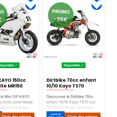
MO
PROMO
€
-35€
isponible
Disponible
P
KAYO 150cc
Dirtbike 70cc enfant
é
lte MR150
10/10 Kayo TS70
e
 la Mini GP KAYO
Découvrez le Dirtbike 70cc
Dé
 moto piste idéale
enfant 10/10 Kayo TS70 sur
EA
olescents et les
Dirt Bike France. Avec une
él
erformante et
cylindrée de 70cc, une vitesse
Ka
Ce
Ce
à partir de
Choix des options
Choix des options