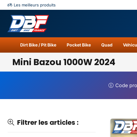
Les meilleurs produits
Catégories
Résu
Dirt Bike / Pit Bike
Pocket Bike
Quad
Véhicu
Mini Bazou 1000W 2024
Code pr
Filtrer les articles :