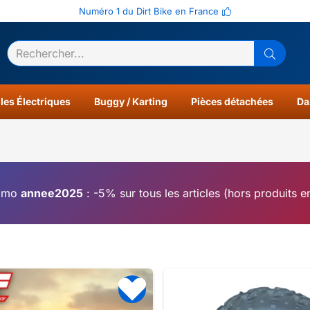
Numéro 1 du Dirt Bike en France
ltats
0
les Électriques
Buggy / Karting
Pièces détachées
Da
omo
annee2025
: -5% sur tous les articles (hors produits 