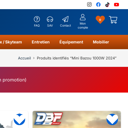
0
Mon
FAQ
SAV
Contact
compte
x / Skyteam
Entretien
Équipement
Mobilier
Accueil
Produits identifiés “Mini Bazou 1000W 2024”
en promotion)