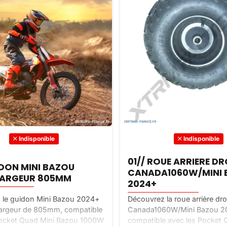
Indisponible
Indisponible
01// ROUE ARRIERE DR
IDON MINI BAZOU
CANADA1060W/MINI 
LARGEUR 805MM
2024+
 le guidon Mini Bazou 2024+
Découvrez la roue arrière dro
largeur de 805mm, compatible
Canada1060W/Mini Bazou 
Pocket Quad Mini Bazou 1000W
compatible avec les Pocket