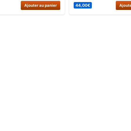
cc 2024. Améliorez votre
Canada 1060W, Pocket Quad
Ajouter au panier
44,00
€
Ajoute
 de pilotage avec ce guidon
1000W 2024 et Pocket Quad
50cc 2024. Prix attractif de 
Dirt Bike France.