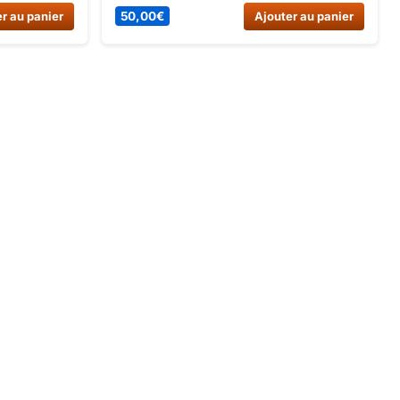
 Mini Bazou
Canada 1060W, Pocket Quad Mini Bazou
r au panier
50,00
€
Ajouter au panier
 Mini Bazou
1000W 2024 et Pocket Quad Mini Bazou
44 euros sur
50cc 2024. Commandez dès
maintenant sur Dirt Bike France !