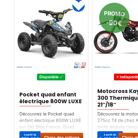
PROMO
-90€
Disponible
Indisponib
Motocross Ka
Pocket quad enfant
300 Thermiqu
électrique 800W LUXE
21″/18″
Découvrez le Pocket quad
Découvrez la moto
enfant électrique 800W LUXE
275cc T4 de chez 
sur Dirt Bike France. Quad
moto enduro conçu
électrique idéal pour les
amateurs d’aventur
Ce
à partir de
à partir de
Choix des options
Choix d