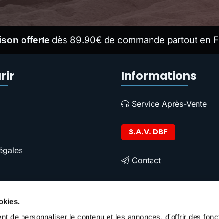
dès 89.90€ de commande partout en F
ison offerte
rir
Informations
Service Après-Vente
S.A.V. DBF
égales
Contact
Contacter DBF
okies.
t de personnaliser le contenu et les annonces, d'offrir des fonct