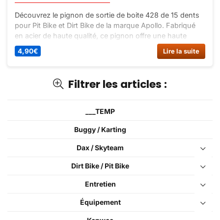
Découvrez le pignon de sortie de boite 428 de 15 dents
pour Pit Bike et Dirt Bike de la marque Apollo. Fabriqué
en acier de haute qualité, ce pignon offre une haute
résistance et une compatibilité avec différentes marques
4,90
€
Lire la suite
de moteurs.
Filtrer les articles :
___TEMP
Buggy / Karting
Dax / Skyteam
Dirt Bike / Pit Bike
Entretien
Équipement