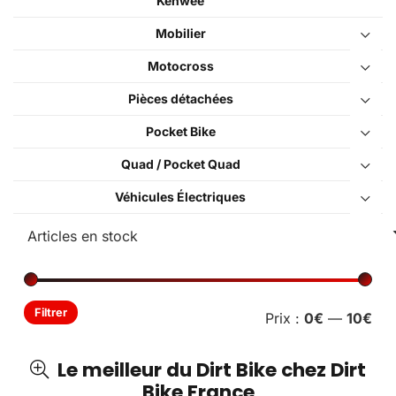
Kenwee
Mobilier
Motocross
Pièces détachées
Pocket Bike
Quad / Pocket Quad
Véhicules Électriques
Pri
Pri
Filtrer
Prix :
0€
—
10€
min
ma
Le meilleur du Dirt Bike chez Dirt
Bike France