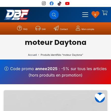
0
FAQ
SAV
Contact
Mon compte
Catégories
Résultats
0
moteur Daytona
Accueil
Produits identifiés “moteur Daytona”
Code promo
annee2025
: -5% sur tous les articles
(hors produits en promotion)