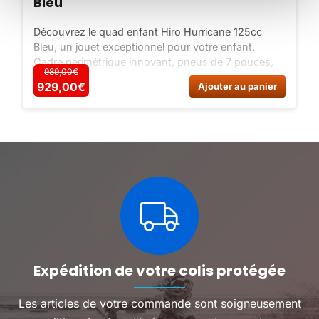
Bleu
Découvrez le quad enfant Hiro Hurricane 125cc
Bleu, un jouet exceptionnel pour votre enfant.
Cadre périmétrique innovant, pneus de 7 pouces,
989,00€
moteur Lifan 125cc, freins au guidon, sécurité
Ce
929,00
€
929,00€
Ajouter au panier
renforcée. Offrez-lui une expérience inoubliable !
produit
a
plusieurs
variations.
Les
options
peuvent
être
choisies
sur
la
page
du
Expédition de votre colis protégée
produit
Les articles de votre commande sont soigneusement