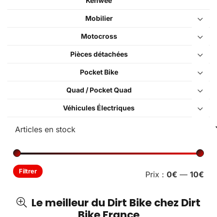
Kenwee
Mobilier
Motocross
Pièces détachées
Pocket Bike
Quad / Pocket Quad
Véhicules Électriques
Pri
Pri
Filtrer
Prix :
0€
—
10€
min
ma
Le meilleur du Dirt Bike chez Dirt
Bike France