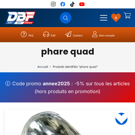
0
FAQ
SAV
Contact
Mon compte
Catégories
Résultats
0
phare quad
Accueil
Produits identifiés “phare quad”
Code promo
annee2025
: -5% sur tous les articles
(hors produits en promotion)