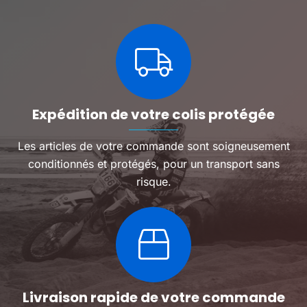
options
options
peuvent
peuven
être
être
choisies
choisie
sur
sur
la
la
page
page
du
du
Expédition de votre colis protégée
produit
produit
Les articles de votre commande sont soigneusement
conditionnés et protégés, pour un transport sans
risque.
Livraison rapide de votre commande