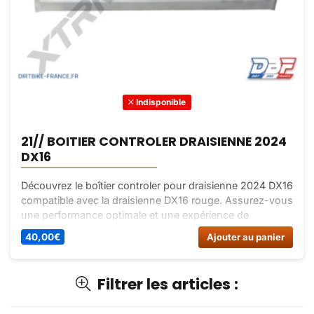
Indisponible
21// BOITIER CONTROLER DRAISIENNE 2024
DX16
Découvrez le boîtier controler pour draisienne 2024 DX16
compatible avec la draisienne DX16 rouge. Assurez-vous
une performance optimale et une expérience de
conduite agréable avec ce produit de qualité à prix
40,00
€
Ajouter au panier
abordable sur Dirt Bike France.
Filtrer les articles :