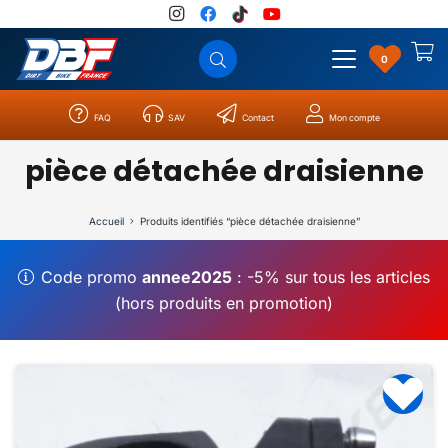
0
FAQ
SAV
Contact
Mon compte
Catégories
Résultats
0
pièce détachée draisienne
Accueil
Produits identifiés “pièce détachée draisienne”
Code promo
annee2025
: -5% sur tous les articles
(hors produits en promotion)