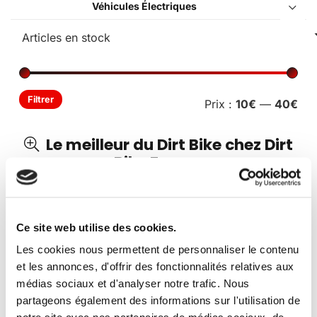
Véhicules Électriques
Pri
Pri
Filtrer
Prix :
10€
—
40€
min
ma
Le meilleur du Dirt Bike chez Dirt
Bike France
Découvrez l’ensemble des produits et articles
Dirt Bike
de notre catalogue.
Ce site web utilise des cookies.
Vous avez besoin de pièces détachées ?
Dirt Bike
Les cookies nous permettent de personnaliser le contenu
France
vous propose l’un des plus riches catalogue de
et les annonces, d'offrir des fonctionnalités relatives aux
pièces détachées en ligne.
médias sociaux et d'analyser notre trafic. Nous
partageons également des informations sur l'utilisation de
Une question concernant un produit ?