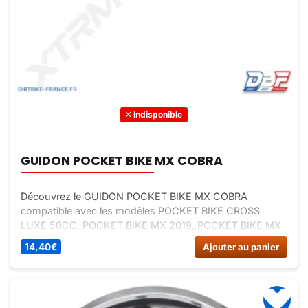
Indisponible
GUIDON POCKET BIKE MX COBRA
Découvrez le GUIDON POCKET BIKE MX COBRA
compatible avec les modèles POCKET BIKE CROSS
LUXE 50CC, POCKET BIKE MX 2019, POCKET BIKE MX
50CC 2T 10, POCKET BIKE MX COBRA 50CC. Améliorez
14,40
€
Ajouter au panier
le contrôle et la prise en main de votre pocket bike avec
ce guidon de qualité.