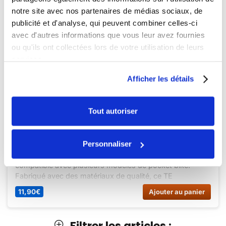
notre site avec nos partenaires de médias sociaux, de
publicité et d'analyse, qui peuvent combiner celles-ci
avec d'autres informations que vous leur avez fournies
ou qu'ils ont collectées lors de votre utilisation de leurs
services.
Afficher les détails
Indisponible
Tout autoriser
TE INFERIEUR POCKET.BIKE MX COBRA
Personnaliser
Découvrez le TE INFERIEUR POCKET.BIKE MX COBRA
compatible avec plusieurs modèles de pocket bike.
Fabriqué avec des matériaux de qualité, ce TE
INFERIEUR garantit performance et durabilité. Achetez-le
11,90
€
Ajouter au panier
dès maintenant sur Dirt Bike France !
Filtrer les articles :