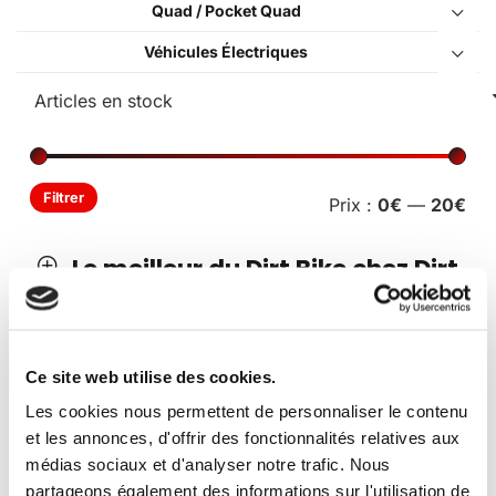
Quad / Pocket Quad
Véhicules Électriques
Pri
Pri
Filtrer
Prix :
0€
—
20€
min
ma
Le meilleur du Dirt Bike chez Dirt
Bike France
Découvrez l’ensemble des produits et articles
Dirt Bike
Ce site web utilise des cookies.
de notre catalogue.
Les cookies nous permettent de personnaliser le contenu
Vous avez besoin de pièces détachées ?
Dirt Bike
et les annonces, d'offrir des fonctionnalités relatives aux
France
vous propose l’un des plus riches catalogue de
médias sociaux et d'analyser notre trafic. Nous
pièces détachées en ligne.
partageons également des informations sur l'utilisation de