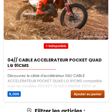
Indisponible
04// CABLE ACCELERATEUR POCKET QUAD
LG 91CMS
Découvrez le câble d’accélérateur 04// CABLE
ACCELERATEUR POCKET QUAD LG 91CMS compatible
avec les modèles POCKET QUAD CANADA 50CC et
POCKET QUAD MINI BAZOU 50cc 2024. Assurez-vous
9,00
€
Ajouter au panier
d’une transmission efficace de la commande
d’accélération. Commandez en ligne sur Dirt Bike France.
Filtrer les articles :