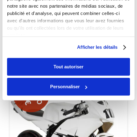
notre site avec nos partenaires de médias sociaux, de
Une question concernant un produit ?
publicité et d'analyse, qui peuvent combiner celles-ci
avec d'autres informations que vous leur avez fournies
Contactez-nous
ou qu'ils ont collectées lors de votre utilisation de leurs
services.
Afficher les détails
Les
promotions
Dirt Bike France
Tout autoriser
Personnaliser
PROMO
-45€