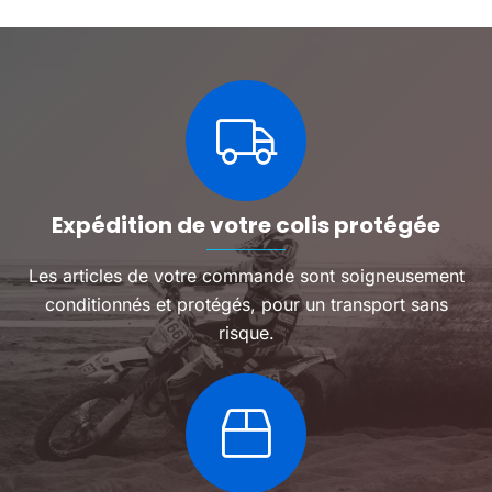
variatio
Les
options
peuven
être
choisie
sur
la
page
du
Expédition de votre colis protégée
produit
Les articles de votre commande sont soigneusement
conditionnés et protégés, pour un transport sans
risque.