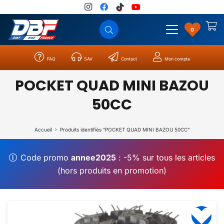
0
FAQ
SAV
Contact
Mon compte
Catégories
Résultats
0
POCKET QUAD MINI BAZOU
50CC
Accueil
Produits identifiés “POCKET QUAD MINI BAZOU 50CC”
Code promo
annee2025
: -5% sur tous les articles
(hors produits en promotion)