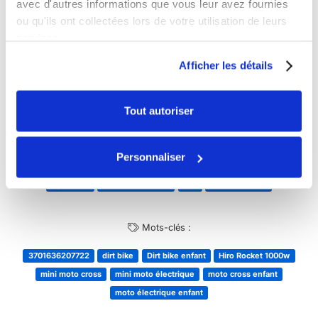
avec d'autres informations que vous leur avez fournies
ou qu'ils ont collectées lors de votre utilisation de leurs
Charge Max :
65
services.
Afficher les détails
Partager :
Tout autoriser
Personnaliser
Catégorie(s) :
Cylindrée
Dirt Bike / Pit Bike
Prix
Taille de roues
Mots-clés :
3701636207722
dirt bike
Dirt bike enfant
Hiro Rocket 1000w
mini moto cross
mini moto électrique
moto cross enfant
moto électrique enfant