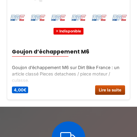
Indisponible
Goujon d’échappement M6
Goujon d’échappement M6 sur Dirt Bike France : un
article classé Pieces detachees / piece moteur /
culasse.
4,00
€
Lire la suite