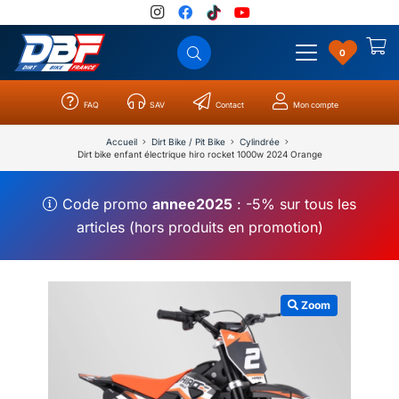
0
FAQ
SAV
Contact
Mon compte
Catégories
Résultats
0
Accueil
Dirt Bike / Pit Bike
Cylindrée
Dirt bike enfant électrique hiro rocket 1000w 2024 Orange
Code promo
annee2025
: -5% sur tous les
articles (hors produits en promotion)
Zoom