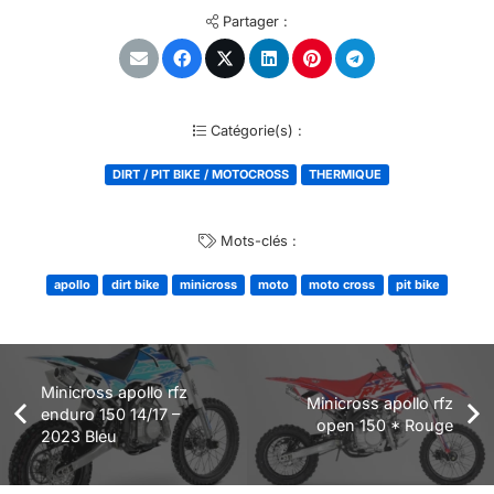
Partager :
Catégorie(s) :
DIRT / PIT BIKE / MOTOCROSS
THERMIQUE
Mots-clés :
apollo
dirt bike
minicross
moto
moto cross
pit bike
Minicross apollo rfz
Minicross apollo rfz
enduro 150 14/17 –
open 150 * Rouge
2023 Bleu