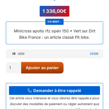
1 336,00
€
EN BREF :
Minicross apollo rfz open 150 * Vert sur Dirt
Bike France : un article classé Pit bike.
UGS:
33396
quantité
Ajouter au panier
de
Minicross
apollo
rfz
Demander à être rappelé
open
Cet article vous intéresse et vous désirez être rappelé.e pour
150
discuter des modalités de paiement ou régler autrement que