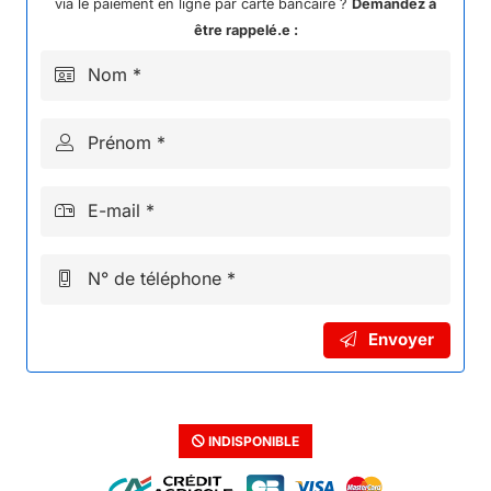
*
via le paiement en ligne par carte bancaire ?
Demandez à
Vert
être rappelé.e :
Nom *
Prénom *
E-mail *
N° de téléphone *
Envoyer
INDISPONIBLE