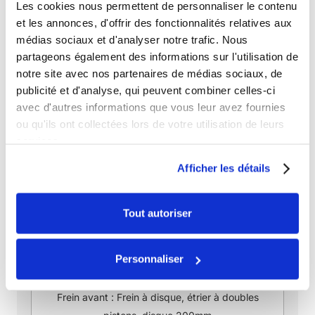
Les cookies nous permettent de personnaliser le contenu
et les annonces, d'offrir des fonctionnalités relatives aux
Vitesse maximale :
90 à 100 km/h
médias sociaux et d'analyser notre trafic. Nous
partageons également des informations sur l'utilisation de
PARTIE CYCLE
notre site avec nos partenaires de médias sociaux, de
publicité et d'analyse, qui peuvent combiner celles-ci
Couleur :
Vert
avec d'autres informations que vous leur avez fournies
ou qu'ils ont collectées lors de votre utilisation de leurs
Suspension avant :
VOLT V1 – 750 mm USD, diam
services.
33 mm
Afficher les détails
Débattement avant :
200mm
Tout autoriser
Suspension arrière :
VOLT V1 – 350 mm
Bras oscillant :
Cross acier, monté sur cages à
Personnaliser
aiguilles
Frein avant :
Frein à disque, étrier à doubles