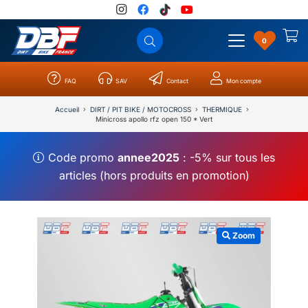
0
FAQ
SAV
Contact
Mon compte
Catégories
Résultats
0
Accueil
DIRT / PIT BIKE / MOTOCROSS
THERMIQUE
Minicross apollo rfz open 150 * Vert
Code promo
annee2025
: -5% sur tous les
articles (hors produits en promotion)
Zoom