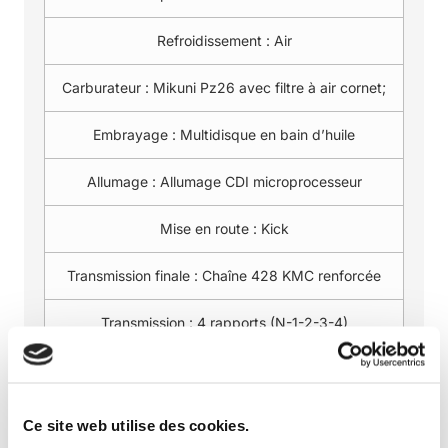
Refroidissement :
Air
Carburateur :
Mikuni Pz26 avec filtre à air cornet;
Embrayage :
Multidisque en bain d’huile
Allumage :
Allumage CDI microprocesseur
Mise en route :
Kick
Transmission finale :
Chaîne 428 KMC renforcée
Transmission :
4 rapports (N-1-2-3-4)
Démultiplication :
Couronne 41 dents, Pignon 14
dents
Ce site web utilise des cookies.
Carburant :
Essence sans plomb 98