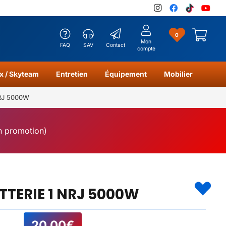
0
Mon
FAQ
SAV
Contact
compte
x / Skyteam
Entretien
Équipement
Mobilier
NRJ 5000W
en promotion)
TTERIE 1 NRJ 5000W
20,00
€