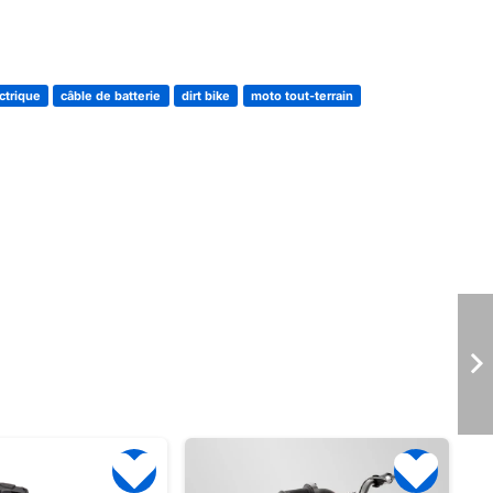
ctrique
câble de batterie
dirt bike
moto tout-terrain