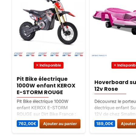
Indisponible
Indisponib
Pit Bike électrique
Hoverboard su
1000W enfant KEROX
12v Rose
E-STORM ROUGE
Pit Bike électrique 1000W
Découvrez le porteu
enfant KEROX E-STORM
électrique enfant S
ROUGE sur Dirt Bike France :
12V de chez Smallmx
un article classé Pocket bike /
idéal pour les jeune
762,00
€
Ajouter au panier
189,00
€
Ajouter
mini moto cross.
aventuriers en herbe 
performances, durabi