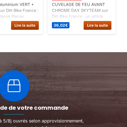
 aluminium VERT +
CUVELAGE DE FEU AVANT
ur Dirt Bike France :
CHROME DAX SKYTEAM sur
classé Pieces
Dirt Bike France : un article
/ piece moteur /
classé pièces détachées dax
Lire la suite
36,02
€
Lire la suite
/ jauge / bouchon.
12v, spécial allumage-
electricite dax 12v.
pide de votre commande
 à 5/8j ouvrés selon approvisionnement,