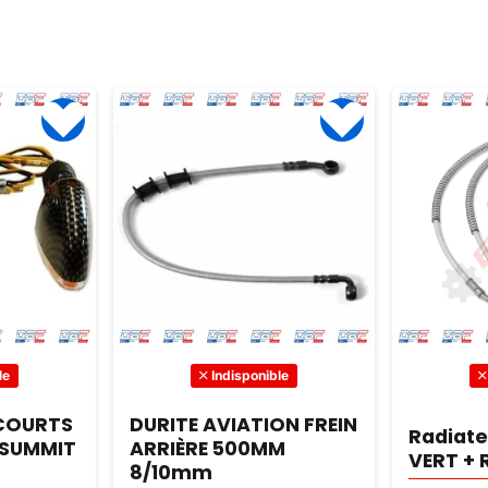
 heures de
Sécurisée, amusante et
équipé de
lement sur
performante. Découvrez-la sur
fonctionna
Dirt Bike France !
idéal pour
palpitantes
le
Indisponible
 COURTS
DURITE AVIATION FREIN
Radiate
 SUMMIT
ARRIÈRE 500MM
VERT + 
8/10mm