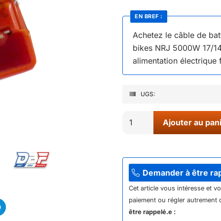
EN BREF :
Achetez le câble de bat
bikes NRJ 5000W 17/14 
alimentation électrique 
UGS:
quantité
Ajouter au pan
de
18//
CABLE
BATTERIE
Demander à être ra
1
Cet article vous intéresse et v
NRJ
paiement ou régler autrement q
5000W
être rappelé.e :