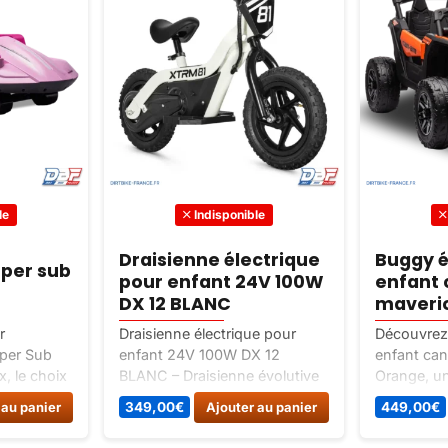
le
Indisponible
Draisienne électrique
Buggy é
per sub
pour enfant 24V 100W
enfant
DX 12 BLANC
maveri
r
Draisienne électrique pour
Découvrez 
uper Sub
enfant 24V 100W DX 12
enfant can
, le choix
BLANC – Draisienne évolutive
Orange, un
s
pour enfants de 2 à 6 ans,
puissance 
 au panier
349,00
€
Ajouter au panier
449,00
€
! Alliant
passant d’une draisienne
passionnés
lité et
classique à un vélo électrique.
terrain. R