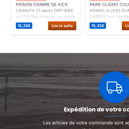
PIGNON D’ARBRE DE KICK
PAIRE CLIGNO CO
LIFAN/YX 21 dents DIRT BIKE
HOMOL A LEDS SUM
sur Dirt Bike France : un article
CARBON sur Dirt Bik
classé pièces détachées dirt
un article classé pi
15,35
€
Lire la suite
15,35
€
Li
bike, spécial moteur haut et
détachées dax 12v, 
bas moteur dirt.
allumage-electricite
Expédition de votre c
Les articles de votre commande sont s