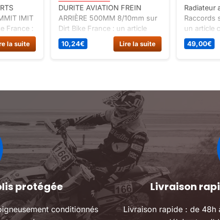
URTS
DURITE AVIATION FREIN
Radiateur
MIT IMIT
ARRIÈRE 500MM 8/10mm sur
Raccords s
e France :
Dirt Bike France : un article
un article 
èces
classé pièces détachées dirt
detachees 
re la suite
10,24
€
Lire la suite
49,00
€
spécial
bike, spécial freinage-guidon
radiateur 
 dax 12v.
dirt.
olis protégée
Livraison ra
oigneusement conditionnés
Livraison rapide : de 48h