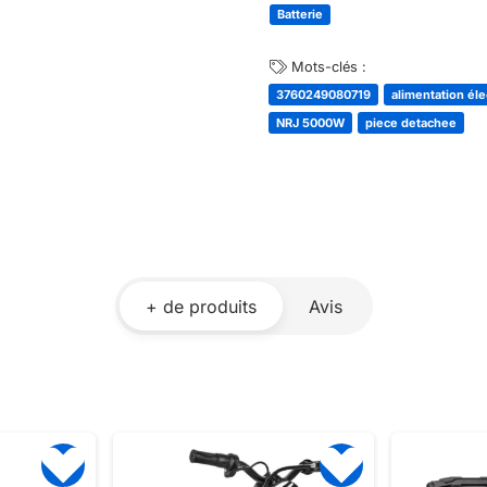
Batterie
Mots-clés :
3760249080719
alimentation éle
NRJ 5000W
piece detachee
+ de produits
Avis