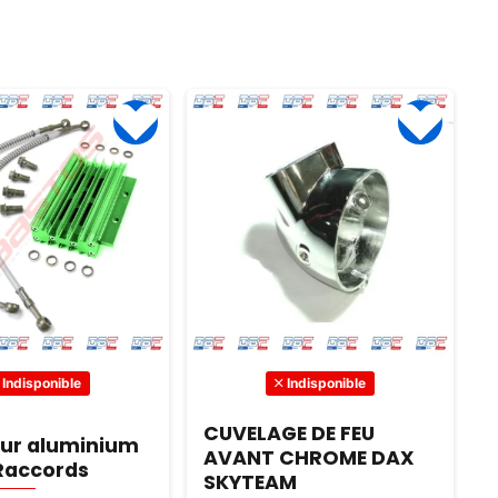
 nombreuses
pour les enfants !
p
lités, ce buggy est
 des heures de jeu
.
Indisponible
Indisponible
CUVELAGE DE FEU
ur aluminium
AVANT CHROME DAX
Raccords
SKYTEAM