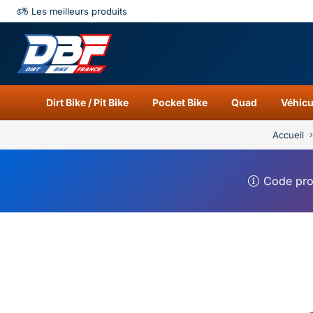
Les meilleurs produits
Catégories
Résu
Dirt Bike / Pit Bike
Pocket Bike
Quad
Véhicu
Accueil
Code pr