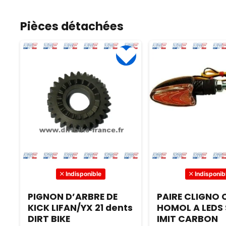
sécurité, offrez des
plaisir et d’émerveil
Pièces détachées
les routes !
Indisponible
Indisponib
PIGNON D’ARBRE DE
PAIRE CLIGNO
KICK LIFAN/YX 21 dents
HOMOL A LEDS
DIRT BIKE
IMIT CARBON