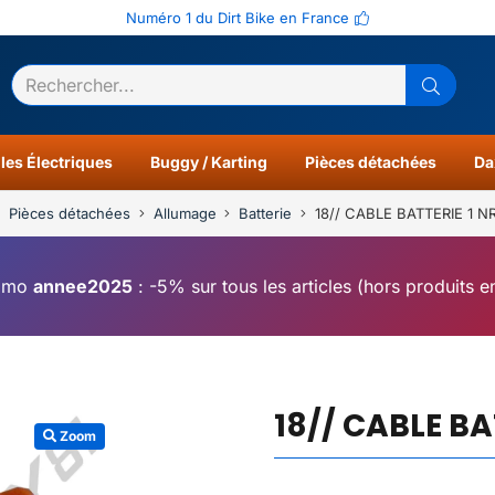
Numéro 1 du Dirt Bike en France
ltats
0
les Électriques
Buggy / Karting
Pièces détachées
Da
Pièces détachées
Allumage
Batterie
18// CABLE BATTERIE 1 
omo
annee2025
: -5% sur tous les articles (hors produits 
18// CABLE BA
Zoom