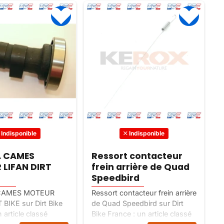
Indisponible
Indisponible
 contacteur
JOINT TORIQUE 13.8 X
rrière de Quad
2.5 DAX MONKEY
ird
GORILLA SKYTEAM
tacteur frein arrière
JOINT TORIQUE 13.8 X 2.5
eedbird sur Dirt
DAX MONKEY GORILLA
 : un article classé
SKYTEAM sur Dirt Bike France