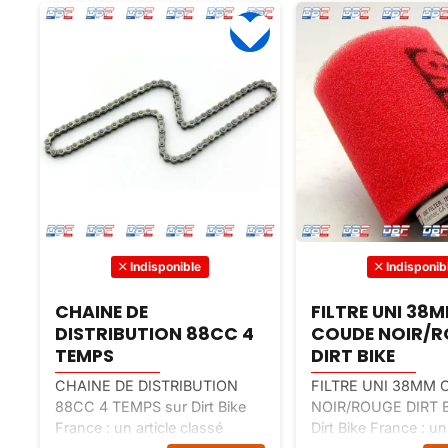
Indisponible
Indisponib
FILTRE UNI 38MM
CABLE ACCELE
COUDE NOIR/ROUGE
DAX SKYTEAM (
DIRT BIKE
EURO 3
FILTRE UNI 38MM COUDE
Détails du produit 
NOIR/ROUGE DIRT BIKE sur
ACCELERATEUR D
Dirt Bike France : un article
SKYTEAM (FILETE) 