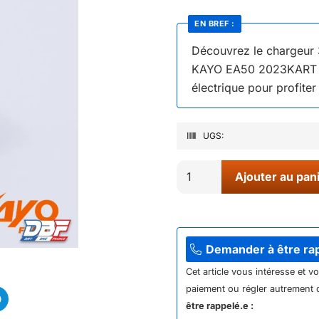
EN BREF :
Découvrez le chargeur
KAYO EA50 2023KART K
électrique pour profite
UGS:
quantité
Ajouter au pan
de
05//
CHARGEUR
36V
Demander à être ra
2A
Cet article vous intéresse et v
KAYO
paiement ou régler autrement q
être rappelé.e :