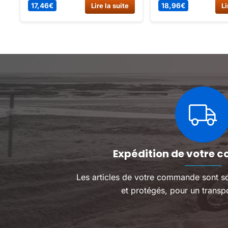
classé pièces détachées dirt
CABLE ACCELERAT
18,96
€
Lire la suite
7,13
€
Li
bike, spécial carburation-
SKYTEAM EURO 3(F
filtres.
Expédition de votre c
Les articles de votre commande sont s
et protégés, pour un transpo