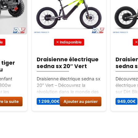
le
Indisponible
Quad él
ctrique
Draisienne électrique
enfant 
ert
sedna sx 16″ Jaune
Rouge
ue sedna sx
Découvrez la draisienne
Découvrez 
z la
électrique sedna sx 16″ Jaune
pour Enfan
 monde des
sur Dirt Bike France. Idéale
l’incarnati
toute
pour apprendre l’équilibre et la
l’amusemen
 au panier
949,00
€
Ajouter au panier
289,00
€
20
coordination, cette draisienne
Offrez à v
tre enfant
jaune vif est parfaite pour les
expérience
 gamme
balades en extérieur. Offrez à
excitante e
e de
votre enfant un moyen de
le monde a
locomotion amusant et
sécurité.
sécurisé !
aujourd’hui