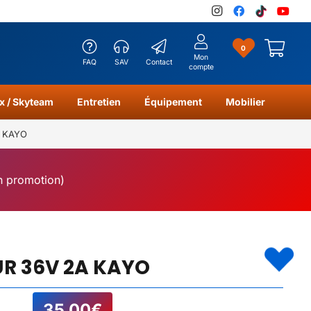
0
Mon
FAQ
SAV
Contact
compte
x / Skyteam
Entretien
Équipement
Mobilier
A KAYO
en promotion)
R 36V 2A KAYO
35,00
€