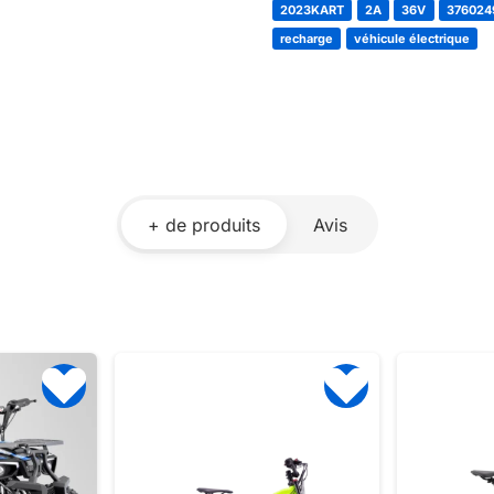
2023KART
2A
36V
376024
recharge
véhicule électrique
+ de produits
Avis