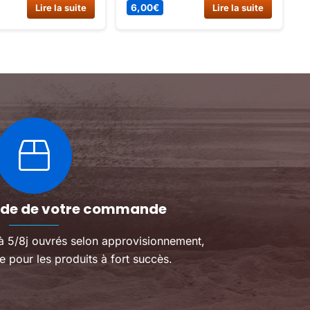
achees / pieces
: un article classé pièces
Lire la suite
0,80
€
Lire la suite
ssis.
détachées gorilla.
pide de votre commande
 à 5/8j ouvrés selon approvisionnement,
e pour les produits à fort succès.