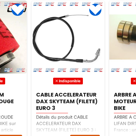
le
Indisponible
RATEUR
ARBRE A CAMES
Ressort
FILETE)
MOTEUR LIFAN DIRT
frein a
BIKE
Speedb
CABLE
ARBRE A CAMES MOTEUR
Ressort con
AX
LIFAN DIRT BIKE sur Dirt Bike
de Quad Sp
EURO 3 :
France : un article classé
Bike France