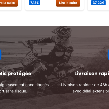
EUR DAX
pièces détachées dirt bike,
Pieces det
re la suite
37,22
€
Lire la suite
6,00
€
ILETE)
spécial moteur haut et bas
quad / cha
moteur dirt.
olis protégée
Livraison ra
oigneusement conditionnés
Livraison rapide : de 48h
rt sans risque.
avec délai extensibl