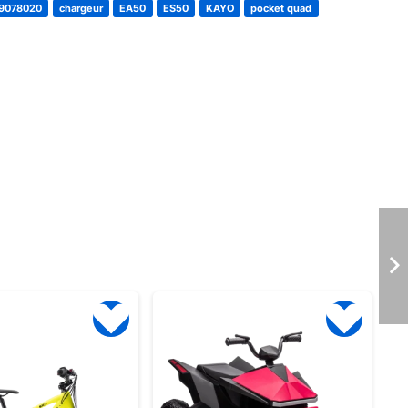
9078020
chargeur
EA50
ES50
KAYO
pocket quad