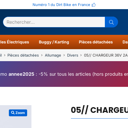
Numéro 1 du Dirt Bike en France
ltats
0
les Électriques
Buggy / Karting
Pièces détachées
Da
l
Pièces détachées
Allumage
Divers
05// CHARGEUR 36V 2
omo
annee2025
: -5% sur tous les articles (hors produits 
05// CHARGEU
Zoom