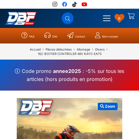
0
FAQ
SAV
Contact
Mon compte
Catégories
Résultats
0
Accueil
Pièces détachées
Allumage
Divers
16// BOITIER CONTROLER 48V KAYO EA70
Code promo
annee2025
: -5% sur tous les
articles (hors produits en promotion)
Zoom