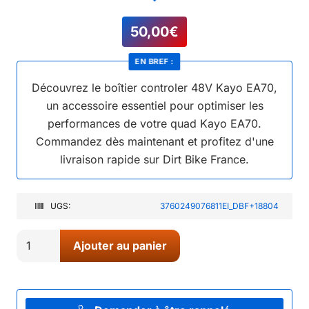
50,00
€
EN BREF :
Découvrez le boîtier controler 48V Kayo EA70,
un accessoire essentiel pour optimiser les
performances de votre quad Kayo EA70.
Commandez dès maintenant et profitez d'une
livraison rapide sur Dirt Bike France.
UGS:
3760249076811EI_DBF+18804
quantité
Ajouter au panier
de
16//
BOITIER