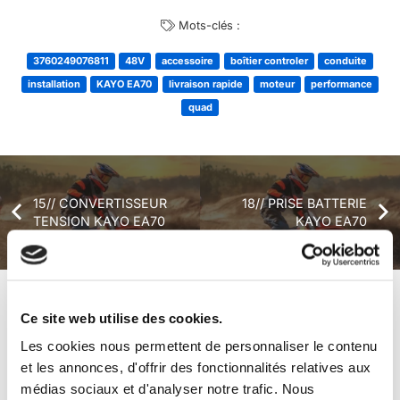
Mots-clés :
3760249076811
48V
accessoire
boîtier controler
conduite
installation
KAYO EA70
livraison rapide
moteur
performance
quad
15// CONVERTISSEUR
18// PRISE BATTERIE
TENSION KAYO EA70
KAYO EA70
+ de produits
Avis
Ce site web utilise des cookies.
Les cookies nous permettent de personnaliser le contenu
et les annonces, d'offrir des fonctionnalités relatives aux
Véhicules complets
médias sociaux et d'analyser notre trafic. Nous