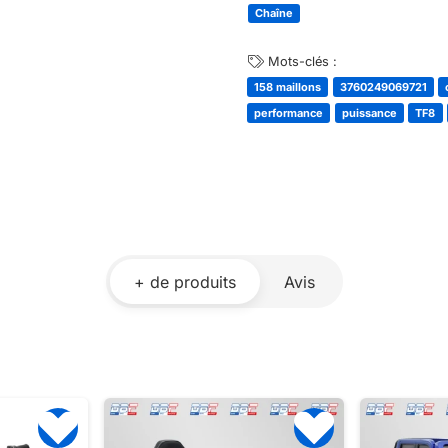
Chaîne
Mots-clés :
158 maillons
3760249069721
performance
puissance
TF8
+ de produits
Avis