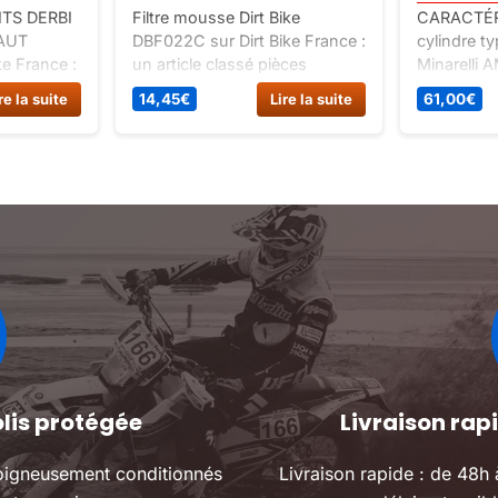
TS DERBI
Filtre mousse Dirt Bike
CARACTÉR
AUT
DBF022C sur Dirt Bike France :
cylindre ty
e France :
un article classé pièces
Minarelli 
stockage.
détachées dirt bike, spécial
MF25.110
re la suite
14,45
€
Lire la suite
61,00
€
carburation-filtres.
42604053
MotoForce 
Kit Cylind
Kit cylind
Type Origi
Homologat
ECE Axe d
Matériaux 
40 mm Cou
Longueur d
olis protégée
Livraison ra
oigneusement conditionnés
Livraison rapide : de 48h