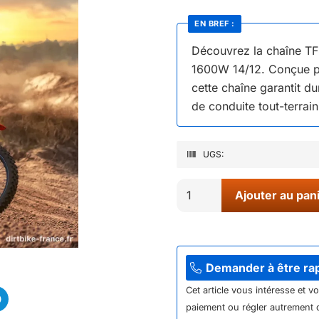
EN BREF :
Découvrez la chaîne TF
1600W 14/12. Conçue po
cette chaîne garantit du
de conduite tout-terrain
UGS:
quantité
Ajouter au pan
de
04//
CHAINE
TF8
Demander à être ra
158
Cet article vous intéresse et v
MAILLONS
paiement ou régler autrement q