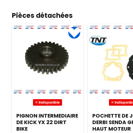
caractéristiques démesurées
et facile d’entretien.
et de sa vitesse de 45 km/h.
rapide.
Pièces détachées
Commandez dès maintenant
sur Dirt Bike France !
Indisponible
Indisponib
PIGNON INTERMEDIAIRE
POCHETTE DE 
DE KICK YX 22 DIRT
DERBI SENDA G
BIKE
HAUT MOTEUR