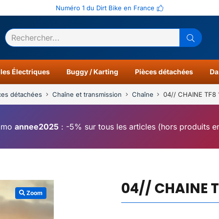
Numéro 1 du Dirt Bike en France
ltats
0
les Électriques
Buggy / Karting
Pièces détachées
Da
ces détachées
Chaîne et transmission
Chaîne
04// CHAINE TF8
omo
annee2025
: -5% sur tous les articles (hors produits 
04// CHAINE 
Zoom