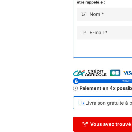
être rappelé.e :
Nom *
E-mail *
Paiement en 4x possib
Livraison gratuite à 
Vous avez trouvé 