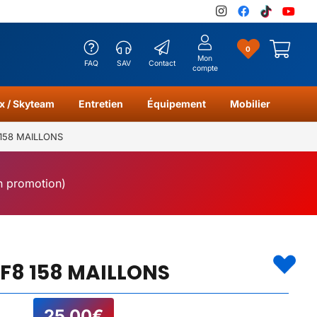
0
Mon
FAQ
SAV
Contact
compte
x / Skyteam
Entretien
Équipement
Mobilier
 158 MAILLONS
en promotion)
TF8 158 MAILLONS
25,00
€