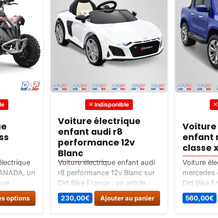
le
Indisponible
Voiture électrique
ue
Voiture
enfant audi r8
ss
enfant
performance 12v
classe 
Blanc
lectrique
Voiture électrique enfant audi
Voiture él
CANADA, un
r8 performance 12v Blanc sur
mercedes c
que
Dirt Bike France : un article
Dirt Bike F
ant à
classé Vehicules electriques.
classé Veh
Ce
es options
230,00
€
Ajouter au panier
560,00
€
eur
produit
x, puissant