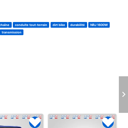
chaîne
conduite tout-terrain
dirt bike
durabilité
NRJ 1600W
transmission