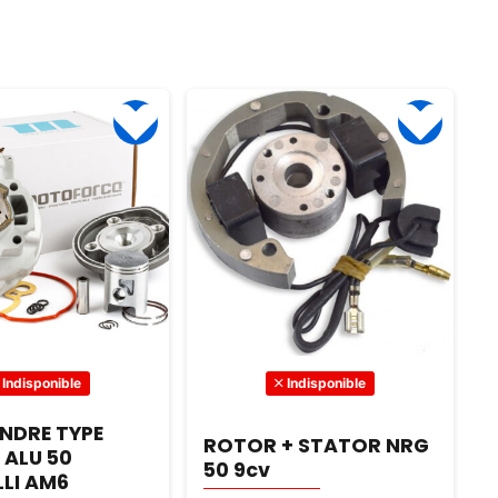
Indisponible
Indisponible
INDRE TYPE
F
ROTOR + STATOR NRG
 ALU 50
50 9cv
LI AM6