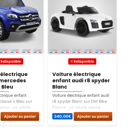
Indisponible
Indisponible
 électrique
Voiture électrique
 mercedes
enfant audi r8 spyder
x Bleu
Blanc
ectrique enfant
Voiture électrique enfant audi
T
lasse x Bleu sur
r8 spyder Blanc sur Dirt Bike
a
rance : un article
France : un article classé
s
icules electriques.
Vehicules electriques.
c
Ajouter au panier
340,00
€
Ajouter au panier