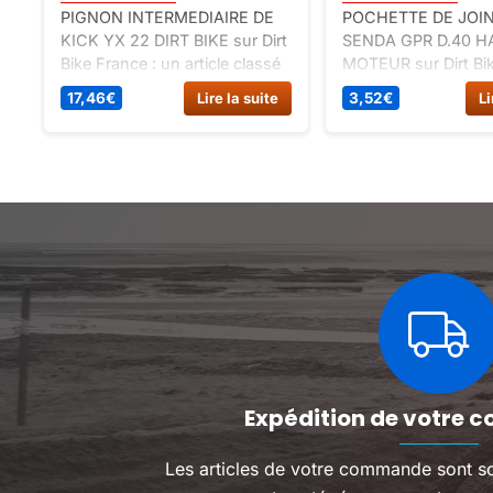
PIGNON INTERMEDIAIRE DE
POCHETTE DE JOIN
KICK YX 22 DIRT BIKE sur Dirt
SENDA GPR D.40 H
Bike France : un article classé
MOTEUR sur Dirt Bik
pièces détachées dirt bike,
un article classé de
17,46
€
Lire la suite
3,52
€
Li
spécial moteur haut et bas
moteur dirt.
Expédition de votre c
Les articles de votre commande sont s