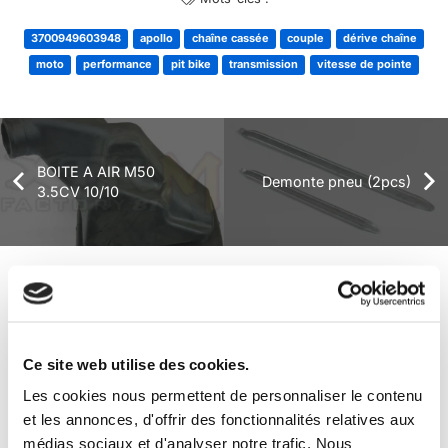
3700949603948
apollo
chaîne cassée
couple
dérive chaîne
moto
performance
pit bike
transmission
vitesse de pointe
BOITE A AIR M50
Demonte pneu (2pcs)
3.5CV 10/10
+ de produits
Avis
Ce site web utilise des cookies.
Véhicules complets
Les cookies nous permettent de personnaliser le contenu
et les annonces, d'offrir des fonctionnalités relatives aux
médias sociaux et d'analyser notre trafic. Nous