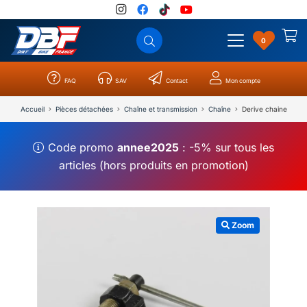
0
FAQ
SAV
Contact
Mon compte
Catégories
Résultats
0
Accueil
Pièces détachées
Chaîne et transmission
Chaîne
Derive chaine
Code promo
annee2025
: -5% sur tous les
articles (hors produits en promotion)
Zoom