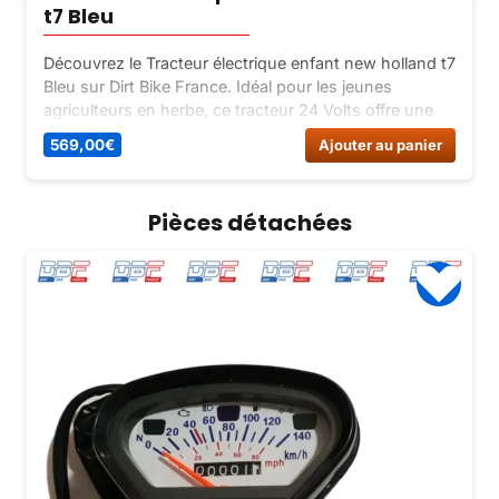
t7 Bleu
Découvrez le Tracteur électrique enfant new holland t7
Bleu sur Dirt Bike France. Idéal pour les jeunes
agriculteurs en herbe, ce tracteur 24 Volts offre une
expérience de conduite sécurisée et amusante.
569,00
€
Ajouter au panier
Commandez-le dès maintenant !
Pièces détachées