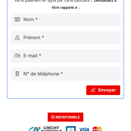
via le paiement en ligne par carte bancaire ?
Demandez à
être rappelé.e :
Nom *
Prénom *
E-mail *
N° de téléphone *
Envoyer
INDISPONIBLE