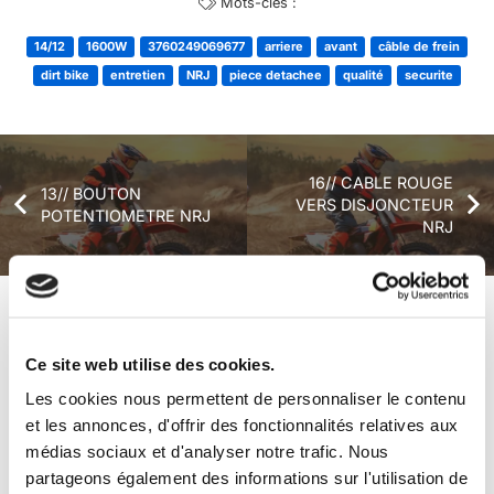
Mots-clés :
14/12
1600W
3760249069677
arriere
avant
câble de frein
dirt bike
entretien
NRJ
piece detachee
qualité
securite
16// CABLE ROUGE
13// BOUTON
VERS DISJONCTEUR
POTENTIOMETRE NRJ
NRJ
+ de produits
Avis
Ce site web utilise des cookies.
Les cookies nous permettent de personnaliser le contenu
Véhicules complets
et les annonces, d'offrir des fonctionnalités relatives aux
médias sociaux et d'analyser notre trafic. Nous
partageons également des informations sur l'utilisation de