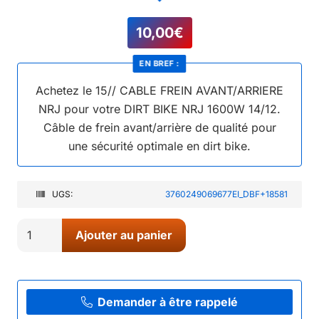
10,00
€
EN BREF :
Achetez le 15// CABLE FREIN AVANT/ARRIERE
NRJ pour votre DIRT BIKE NRJ 1600W 14/12.
Câble de frein avant/arrière de qualité pour
une sécurité optimale en dirt bike.
UGS:
3760249069677EI_DBF+18581
quantité
Ajouter au panier
de
15//
CABLE
FREIN
Demander à être rappelé