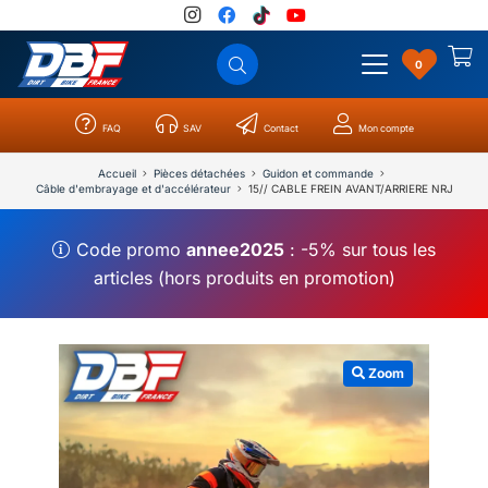
0
FAQ
SAV
Contact
Mon compte
Catégories
Résultats
0
Accueil
Pièces détachées
Guidon et commande
Câble d'embrayage et d'accélérateur
15// CABLE FREIN AVANT/ARRIERE NRJ
Code promo
annee2025
: -5% sur tous les
articles (hors produits en promotion)
Zoom