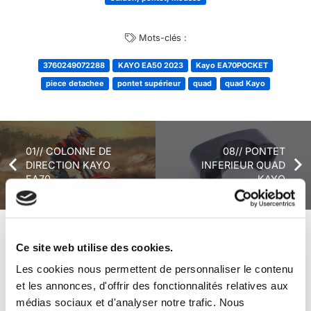
Mots-clés :
3760249072288
KAYO EA50 2023
Kayo EA70POCKET
piece detachee
pontet supérieur
quad
quad Kayo
01// COLONNE DE
08// PONTET
DIRECTION KAYO
INFERIEUR QUAD
EA70
KAYO
+ de produits
Avis
Ce site web utilise des cookies.
Les cookies nous permettent de personnaliser le contenu
et les annonces, d'offrir des fonctionnalités relatives aux
Véhicules complets
médias sociaux et d'analyser notre trafic. Nous