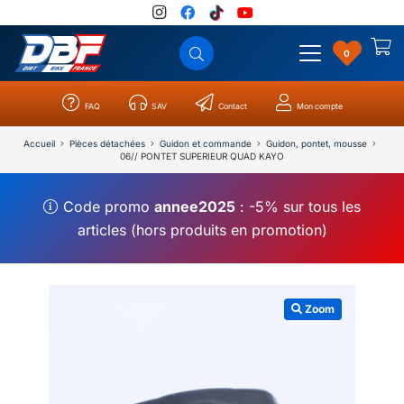
0
FAQ
SAV
Contact
Mon compte
Catégories
Résultats
0
Accueil
Pièces détachées
Guidon et commande
Guidon, pontet, mousse
06// PONTET SUPERIEUR QUAD KAYO
Code promo
annee2025
: -5% sur tous les
articles (hors produits en promotion)
Zoom