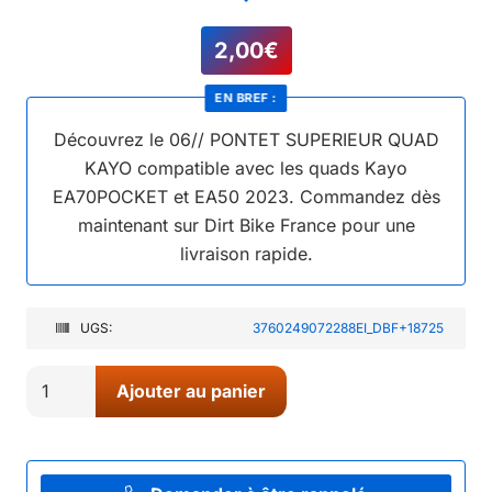
2,00
€
EN BREF :
Découvrez le 06// PONTET SUPERIEUR QUAD
KAYO compatible avec les quads Kayo
EA70POCKET et EA50 2023. Commandez dès
maintenant sur Dirt Bike France pour une
livraison rapide.
UGS:
3760249072288EI_DBF+18725
quantité
Ajouter au panier
de
06//
PONTET