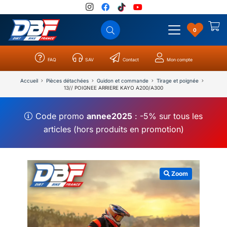
0
FAQ
SAV
Contact
Mon compte
Catégories
Résultats
0
Accueil
Pièces détachées
Guidon et commande
Tirage et poignée
13// POIGNEE ARRIERE KAYO A200/A300
Code promo
annee2025
: -5% sur tous les
articles (hors produits en promotion)
Zoom