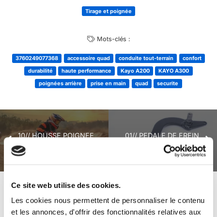
Tirage et poignée
Mots-clés :
3760249077368
accessoire quad
conduite tout-terrain
confort
durabilité
haute performance
Kayo A200
KAYO A300
poignées arrière
prise en main
quad
securite
10// HOUSSE POIGNEE
01// PEDALE DE FREIN
ARRIERE KAYO
KAYO
Ce site web utilise des cookies.
+ de produits
Avis
Les cookies nous permettent de personnaliser le contenu
et les annonces, d'offrir des fonctionnalités relatives aux