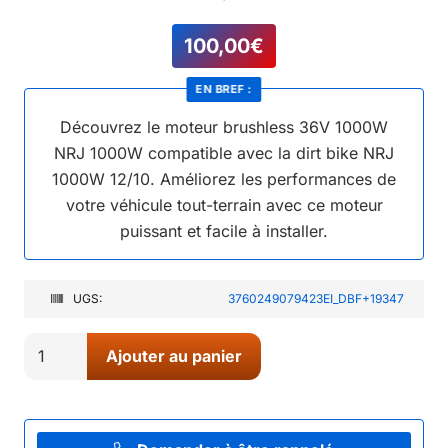
100,00
€
EN BREF :
Découvrez le moteur brushless 36V 1000W
NRJ 1000W compatible avec la dirt bike NRJ
1000W 12/10. Améliorez les performances de
votre véhicule tout-terrain avec ce moteur
puissant et facile à installer.
UGS:
3760249079423EI_DBF+19347
quantité
Ajouter au panier
de
02//
MOTEUR