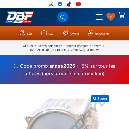
0
FAQ
SAV
Contact
Mon compte
Catégories
Résultats
0
Accueil
Pièces détachées
Moteur complet
Divers
02// MOTEUR BRUSHLESS 36V 1000W NRJ 1000W
Code promo
annee2025
: -5% sur tous les
articles (hors produits en promotion)
Zoom