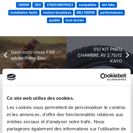
1000W
36V
3760249079423
compatible
dirt bike
installation facile
moteur brushless
NRJ 1000W
performances
qualité
tout-terrain
01// KIT PNEU
Gant moto cross FXR
CHAMBRE AV 2.75/12
adulte Prime Bleu
KAYO
+ de produits
Avis
Ce site web utilise des cookies.
Les cookies nous permettent de personnaliser le contenu
Véhicules complets
et les annonces, d'offrir des fonctionnalités relatives aux
médias sociaux et d'analyser notre trafic. Nous
partageons également des informations sur l'utilisation de