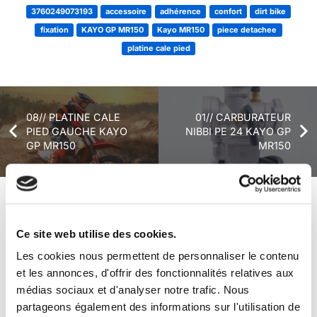
3760249073193
accessoire
adhérence
confort
dirt bike
fixation
KAYO GP MR150
Kayo MR150
piece detachee
platine cale pied
08// PLATINE CALE
01// CARBURATEUR
PIED GAUCHE KAYO
NIBBI PE 24 KAYO GP
GP MR150
MR150
+ de produits
Avis
Ce site web utilise des cookies.
Les cookies nous permettent de personnaliser le contenu
Véhicules complets
et les annonces, d'offrir des fonctionnalités relatives aux
médias sociaux et d'analyser notre trafic. Nous
partageons également des informations sur l'utilisation de