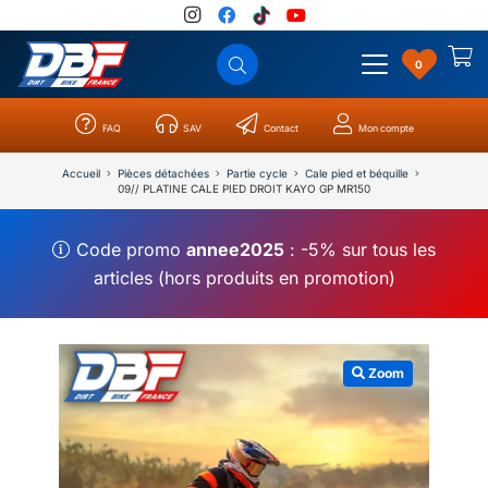
0
FAQ
SAV
Contact
Mon compte
Catégories
Résultats
0
Accueil
Pièces détachées
Partie cycle
Cale pied et béquille
09// PLATINE CALE PIED DROIT KAYO GP MR150
Code promo
annee2025
: -5% sur tous les
articles (hors produits en promotion)
Zoom