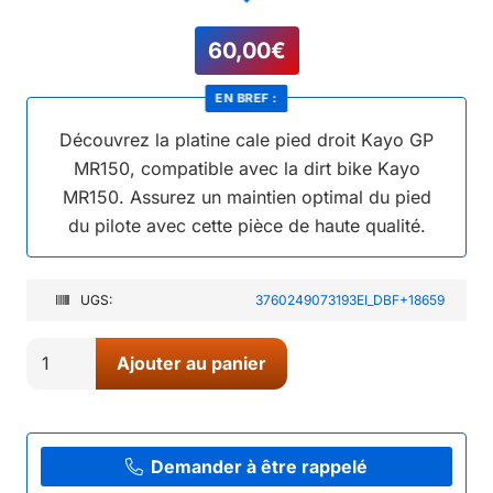
60,00
€
EN BREF :
Découvrez la platine cale pied droit Kayo GP
MR150, compatible avec la dirt bike Kayo
MR150. Assurez un maintien optimal du pied
du pilote avec cette pièce de haute qualité.
UGS:
3760249073193EI_DBF+18659
quantité
Ajouter au panier
de
09//
PLATINE
CALE
Demander à être rappelé