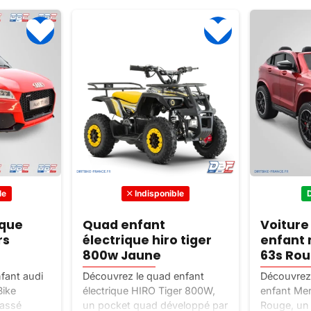
le
Indisponible
ique
Quad enfant
Voiture
rs
électrique hiro tiger
enfant 
800w Jaune
63s Ro
nfant audi
Découvrez le quad enfant
Découvrez 
Bike
électrique HIRO Tiger 800W,
enfant Me
lassé
un pocket quad développé par
Rouge, un 