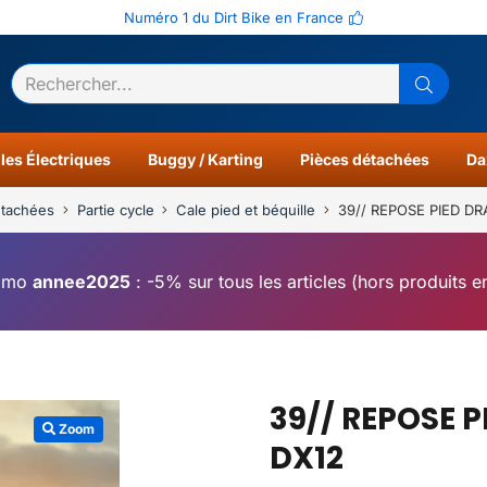
Numéro 1 du Dirt Bike en France
ltats
0
les Électriques
Buggy / Karting
Pièces détachées
Da
étachées
Partie cycle
Cale pied et béquille
39// REPOSE PIED DR
omo
annee2025
: -5% sur tous les articles (hors produits 
39// REPOSE P
Zoom
DX12