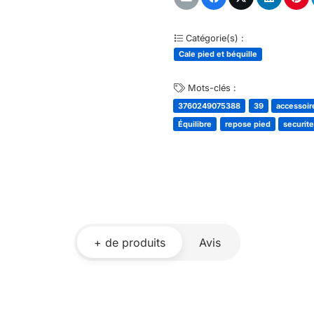
Catégorie(s) :
Cale pied et béquille
Mots-clés :
3760249075388
39
accessoir
Équilibre
repose pied
securit
+ de produits
Avis