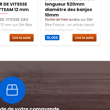
 DE VITESSE
longueur 520mm
YTEAM 12 mm
diamétre des banjos
10mm
DE VITESSE DAX
Durite de frein arrière sur Dirt
2 mm sur Dirt Bike
Bike France : un article classé
s
 article classé
Pieces detachees / freinage /
c
achées dax 12v,
durite / banjo.
m
Lire la suite
19,00
€
Lire la suite
oue-pneumatiques
m
pide de votre commande