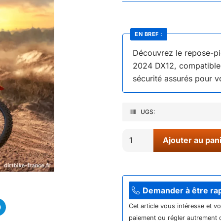
EN BREF :
Découvrez le repose-p
2024 DX12, compatible 
sécurité assurés pour v
UGS:
quantité
Ajouter au pan
de
39//
REPOSE
PIED
Demander à être ra
DRAISIENNE
Cet article vous intéresse et v
2024
paiement ou régler autrement q