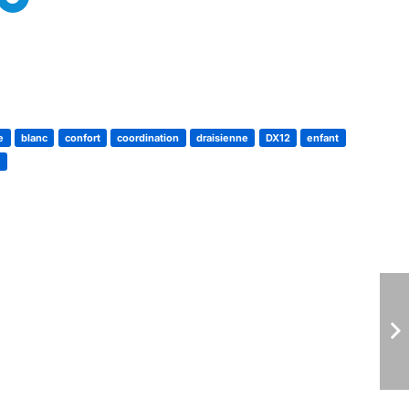
e
blanc
confort
coordination
draisienne
DX12
enfant
e