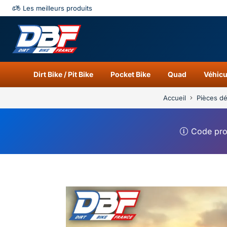
Les meilleurs produits
Catégories
Résu
Dirt Bike / Pit Bike
Pocket Bike
Quad
Véhicu
Accueil
Pièces d
Code pr