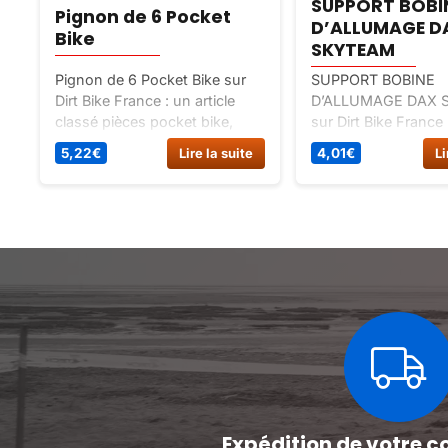
SUPPORT BOBI
Pignon de 6 Pocket
D’ALLUMAGE D
Bike
SKYTEAM
Pignon de 6 Pocket Bike sur
SUPPORT BOBINE
Dirt Bike France : un article
D’ALLUMAGE DAX 
classé pièces pocket bike,
sur Dirt Bike France 
spécial pièces détachées
classé pièces déta
5,22
€
Lire la suite
4,01
€
Li
pocket bike.
12v, spécial allumag
electricite dax 12v.
Expédition de votre c