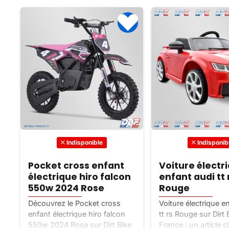
Indisponible
Indisponib
Pocket cross enfant
Voiture électr
électrique hiro falcon
enfant audi tt 
550w 2024 Rose
Rouge
Découvrez le Pocket cross
Voiture électrique e
enfant électrique hiro falcon
tt rs Rouge sur Dirt 
550w 2024 Rose sur Dirt Bike
France : un article c