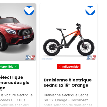
Disponible
Indisponible
 électrique
Draisienne électrique
mercedes glc
sedna sx 16″ Orange
a
uge
la voiture électrique
Draisienne électrique Sedna
P
rcedes GLC 63s
SX 16″ Orange – Découvrez
8
véhicule spacieux
notre sélection de draisiennes
R