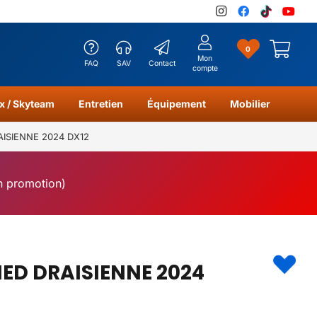
0
Mon
FAQ
SAV
Contact
compte
x / Skyteam
Entretien
Équipement
Mobilier
AISIENNE 2024 DX12
en promotion)
IED DRAISIENNE 2024