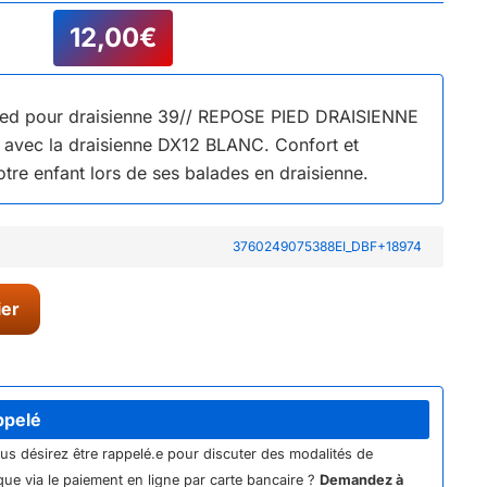
12,00
€
ied pour draisienne 39// REPOSE PIED DRAISIENNE
avec la draisienne DX12 BLANC. Confort et
otre enfant lors de ses balades en draisienne.
3760249075388EI_DBF+18974
ier
ppelé
ous désirez être rappelé.e pour discuter des modalités de
ue via le paiement en ligne par carte bancaire ?
Demandez à