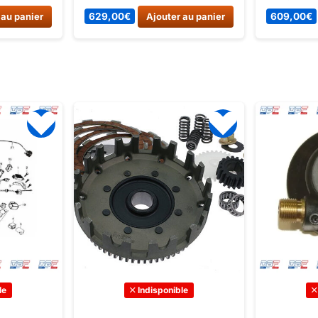
s.
la marque française Apollo.
et polyval
 au panier
629,00
€
Ajouter au panier
609,00
€
Idéal pour les enfants de 3 à 6
Mercedes. 
ans, ce quad électrique inspire
balades en
confiance avec sa sécurité et
électrique 
sa performance.
sécurité et
Commande
sur Dirt Bi
le
Indisponible