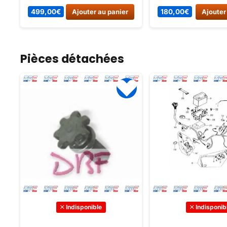
France. Idéal pour les enfants
Vehicules electrique
499,00
€
Ajouter au panier
180,00
€
Ajouter
de 4 à 8 ans, cette moto
légère et maniable est parfaite
pour débuter en toute
sécurité.
Pièces détachées
Indisponible
Indisponib