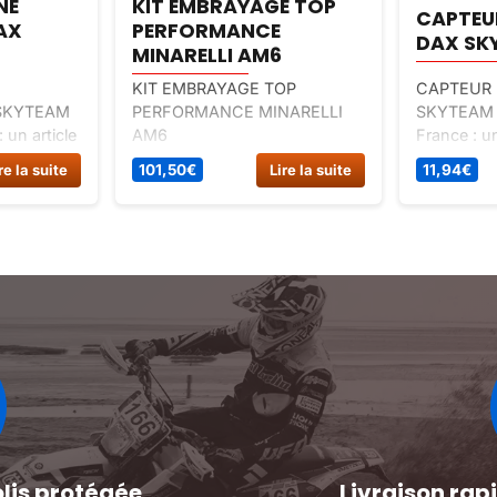
NE
KIT EMBRAYAGE TOP
CAPTEUR
AX
PERFORMANCE
DAX SK
MINARELLI AM6
KIT EMBRAYAGE TOP
CAPTEUR 
SKYTEAM
PERFORMANCE MINARELLI
SKYTEAM 1
: un article
AM6
France : un
chées dax
pièces dét
re la suite
101,50
€
Lire la suite
11,94
€
e-
spécial r
dax 12v.
olis protégée
Livraison ra