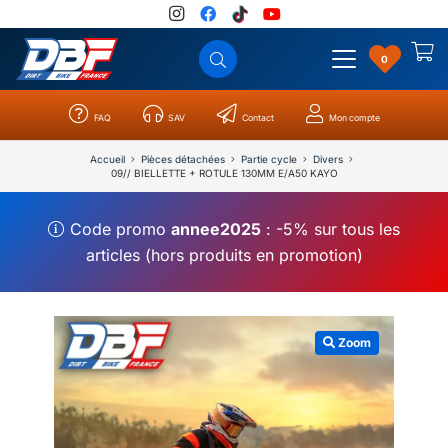
0
FAQ
SAV
Contact
Mon compte
Catégories
Résultats
0
Accueil
Pièces détachées
Partie cycle
Divers
09// BIELLETTE + ROTULE 130MM E/A50 KAYO
Code promo
annee2025
: -5% sur tous les
articles (hors produits en promotion)
Zoom