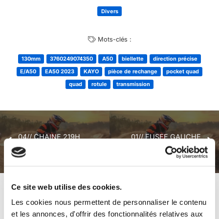
Divers
Mots-clés :
130mm
3760249074350
A50
biellette
direction précise
E/A50
EA50 2023
KAYO
pièce de rechange
pocket quad
quad
rotule
transmission
04// CHAINE 219H
01// FUSEE GAUCHE
104M KAYO A50
KAYO EA50
Ce site web utilise des cookies.
+ de produits
Avis
Les cookies nous permettent de personnaliser le contenu
et les annonces, d'offrir des fonctionnalités relatives aux