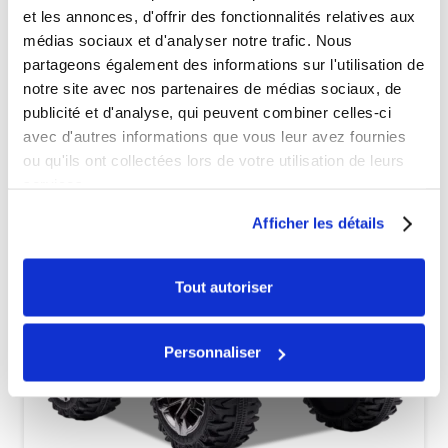
+ de produits
Avis
et les annonces, d'offrir des fonctionnalités relatives aux
médias sociaux et d'analyser notre trafic. Nous
partageons également des informations sur l'utilisation de
notre site avec nos partenaires de médias sociaux, de
Véhicules complets
publicité et d'analyse, qui peuvent combiner celles-ci
avec d'autres informations que vous leur avez fournies
ou qu'ils ont collectées lors de votre utilisation de leurs
services.
Afficher les détails
Tout autoriser
Personnaliser