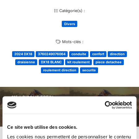
Catégorie(s) :
Divers
Mots-clés :
2024 DX18
3760249076064
conduite
confort
direction
draisienne
DX18 BLANC
kit roulement
piece detachee
roulement direction
securite
115// DISQUE FREIN
61// SELLE
D160MM DRAISIENNE
DRAISIENNE 2024
2024 DX18 ENTRAXE
DX18
45MM
Ce site web utilise des cookies.
Les cookies nous permettent de personnaliser le contenu