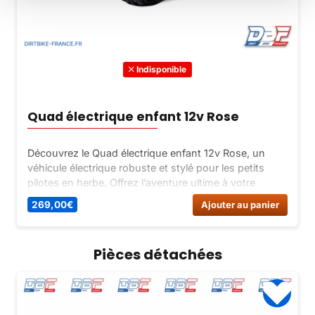
Indisponible
Quad électrique enfant 12v Rose
Découvrez le Quad électrique enfant 12v Rose, un
véhicule électrique robuste et stylé pour les petits
pilotes en herbe. Offrez l’aventure ultime à votre
enfant avec ce quad équipé de roues hors-normes et
269,00
€
Ajouter au panier
d’une batterie puissante.
Pièces détachées