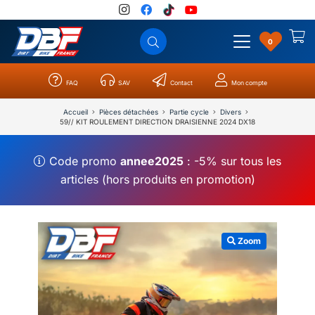
0
FAQ
SAV
Contact
Mon compte
Catégories
Résultats
0
Accueil
Pièces détachées
Partie cycle
Divers
59// KIT ROULEMENT DIRECTION DRAISIENNE 2024 DX18
Code promo
annee2025
: -5% sur tous les
articles (hors produits en promotion)
Zoom