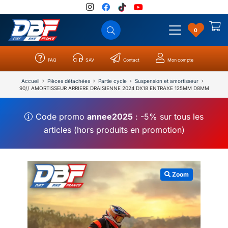
0
FAQ
SAV
Contact
Mon compte
Catégories
Résultats
0
Accueil
Pièces détachées
Partie cycle
Suspension et amortisseur
90// AMORTISSEUR ARRIERE DRAISIENNE 2024 DX18 ENTRAXE 125MM D8MM
Code promo
annee2025
: -5% sur tous les
articles (hors produits en promotion)
Zoom