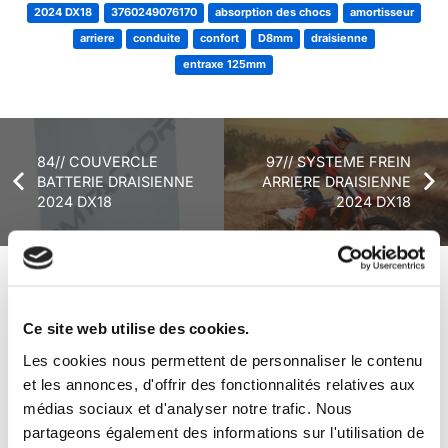
2024 DX18
3760249076170
absorption des chocs
amortisseur
arriere
conduite
confort
D8mm
draisienne
entraxe 125mm
84// COUVERCLE
97// SYSTEME FREIN
BATTERIE DRAISIENNE
ARRIERE DRAISIENNE
2024 DX18
2024 DX18
+ de produits
Avis
Ce site web utilise des cookies.
Les cookies nous permettent de personnaliser le contenu
Véhicules complets
et les annonces, d'offrir des fonctionnalités relatives aux
médias sociaux et d'analyser notre trafic. Nous
partageons également des informations sur l'utilisation de