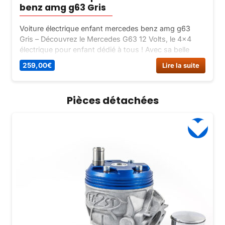
benz amg g63 Gris
Voiture électrique enfant mercedes benz amg g63
Gris – Découvrez le Mercedes G63 12 Volts, le 4×4
électrique pour enfant dédié à tous ! Avec sa belle
allure carrée, son design métallisé et des phares avant
259,00
€
Lire la suite
à LED fonctionnels, ce véhicule pour enfant est à la
fois réaliste et élégant.
Pièces détachées