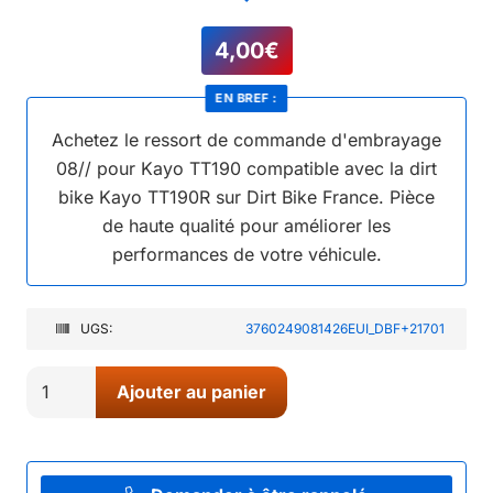
4,00
€
EN BREF :
Achetez le ressort de commande d'embrayage
08// pour Kayo TT190 compatible avec la dirt
bike Kayo TT190R sur Dirt Bike France. Pièce
de haute qualité pour améliorer les
performances de votre véhicule.
UGS:
3760249081426EUI_DBF+21701
quantité
Ajouter au panier
de
08//
RESSORT