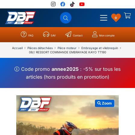
0
FAQ
SAV
Contact
Mon compte
Catégories
Résultats
0
Accueil
Pièces détachées
Pièce moteur
Embrayage et vilebrequin
08// RESSORT COMMANDE EMBRAYAGE KAYO TT190
Code promo
annee2025
: -5% sur tous les
articles (hors produits en promotion)
Zoom