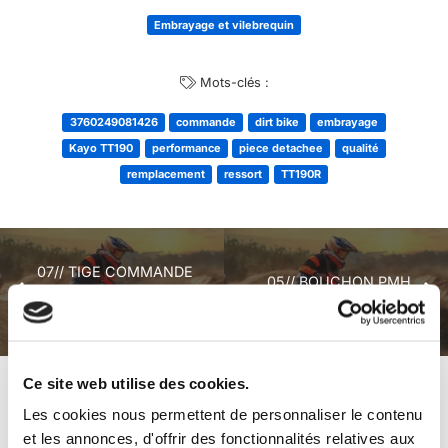
Embrayage et vilebrequin
Mots-clés :
3760249081426
commande
dirt bike
embrayage
Kayo TT190
performance
piece detachee
qualité
remplacement
ressort
TT190R
07// TIGE COMMANDE
05// BOUCHON PMH
EMBRAYAGE KAYO
KAYO TT 190
TT190
Ce site web utilise des cookies.
+ de produits
Avis
Les cookies nous permettent de personnaliser le contenu
et les annonces, d'offrir des fonctionnalités relatives aux