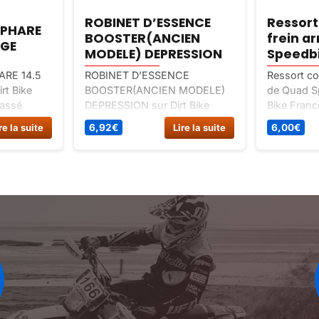
ROBINET D’ESSENCE
Ressort
 PHARE
BOOSTER(ANCIEN
frein a
AGE
MODELE) DEPRESSION
Speedb
RE 14.5
ROBINET D’ESSENCE
Ressort con
rt Bike
BOOSTER(ANCIEN MODELE)
de Quad Sp
lassé
DEPRESSION sur Dirt Bike
Bike France
illa.
France : un article classé
Pieces det
re la suite
6,92
€
Lire la suite
6,00
€
destockage.
quad / cha