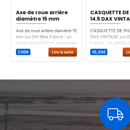
Axe de roue arrière
CASQUETTE DE
diamètre 15 mm
14.5 DAX VINT
Axe de roue arrière diamètre 15
CASQUETTE DE PHA
mm sur Dirt Bike France : un
DAX VINTAGE sur Di
article classé Pieces detachees
France : un article c
/ roue / pneu / axe de roue /
pièces détachées gor
7,00
€
Lire la suite
10,33
€
Li
roulement.