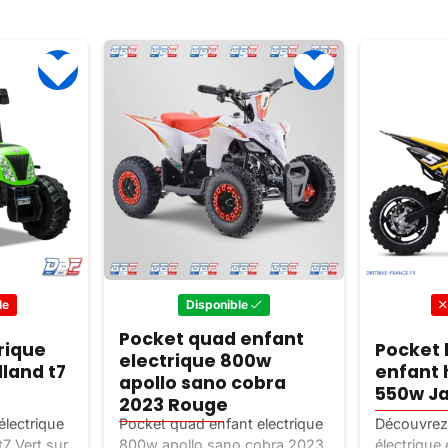
le
Disponible
Pocket quad enfant
rique
Pocket 
electrique 800w
land t7
enfant 
apollo sano cobra
550w J
2023 Rouge
électrique
Pocket quad enfant electrique
Découvrez 
7 Vert sur
800w apollo sano cobra 2023
électrique