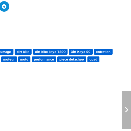
llumage
dirt bike
dirt bike kayo TS90
Dirt Kayo 90
entretien
moteur
moto
performance
piece detachee
quad