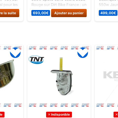
al pour les
Rouge sur Dirt Bike France : un
550w Jaune
en herbe,
article classé Quads / enfants.
enfants de
re la suite
693,00
€
Ajouter au panier
499,00
€
 est équipé
maniable e
en gomme
moto est p
 les
la moto en
apide.
le
Indisponible