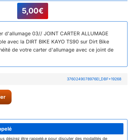
5,00
€
arter d'allumage 03// JOINT CARTER ALLUMAGE
e avec la DIRT BIKE KAYO TS90 sur Dirt Bike
héité de votre carter d'allumage avec ce joint de
3760249078976EI_DBF+19268
ier
ppelé
ous désirez être rappelé.e pour discuter des modalités de