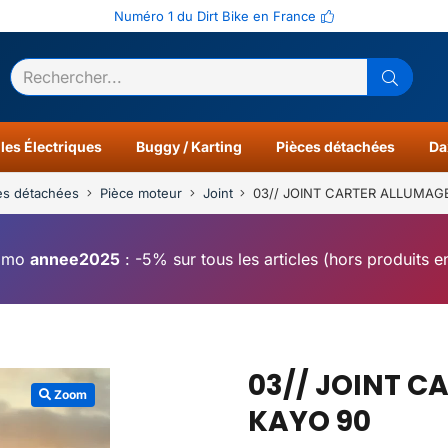
Numéro 1 du Dirt Bike en France
ltats
0
les Électriques
Buggy / Karting
Pièces détachées
Da
es détachées
Pièce moteur
Joint
03// JOINT CARTER ALLUMAGE
omo
annee2025
: -5% sur tous les articles (hors produits 
03// JOINT C
Zoom
KAYO 90