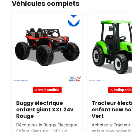
Véhicules complets
Indisponible
Indisponib
Buggy électrique
Tracteur élect
enfant giant XXL 24v
enfant new hol
Rouge
Vert
Découvrez le Buggy Électrique
Achetez le Tracteur 
Enfant Giant XXL 24V, un
enfant new holland t