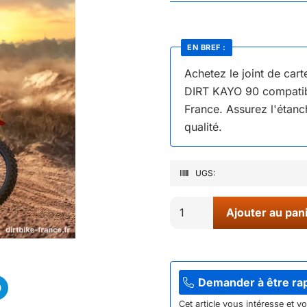
EN BREF :
Achetez le joint de c
DIRT KAYO 90 compatibl
France. Assurez l'étanc
qualité.
UGS:
quantité
Ajouter au pan
de
03//
JOINT
CARTER
Demander à être ra
ALLUMAGE
Cet article vous intéresse et v