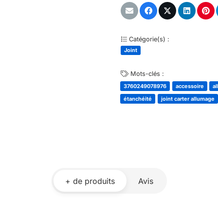
Catégorie(s) :
Joint
Mots-clés :
3760249078976
accessoire
a
étanchéité
joint carter allumage
+ de produits
Avis