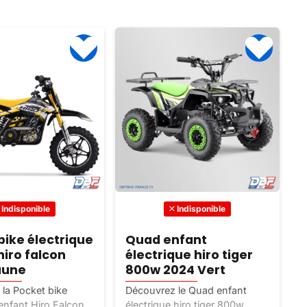
Indisponible
Indisponible
bike électrique
Quad enfant
hiro falcon
électrique hiro tiger
aune
800w 2024 Vert
h
la Pocket bike
Découvrez le Quad enfant
D
 enfant Hiro Falcon
électrique hiro tiger 800w
S