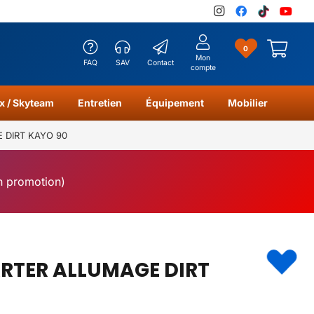
0
Mon
FAQ
SAV
Contact
compte
x / Skyteam
Entretien
Équipement
Mobilier
 DIRT KAYO 90
en promotion)
ARTER ALLUMAGE DIRT