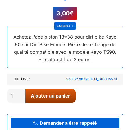
3,00
€
EN BREF :
Achetez l'axe piston 13*38 pour dirt bike Kayo
90 sur Dirt Bike France. Pièce de rechange de
qualité compatible avec le modèle Kayo TS90.
Prix attractif de 3 euros.
UGS:
3760249079034EI_DBF+19274
quantité
Ajouter au panier
de
04//
AXE
PISTON
Demander à être rappelé