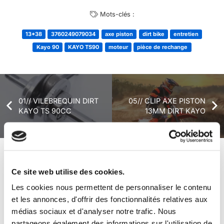
Mots-clés :
13*38
3760249079034
axe piston
dirt bike
entretien
Kayo 90
KAYO TS90
moteur
pièce de rechange
01// VILEBREQUIN DIRT
05// CLIP AXE PISTON
KAYO TS 90CC
13MM DIRT KAYO
+ de produits
Avis
Ce site web utilise des cookies.
Les cookies nous permettent de personnaliser le contenu
et les annonces, d'offrir des fonctionnalités relatives aux
Véhicules complets
médias sociaux et d'analyser notre trafic. Nous
partageons également des informations sur l'utilisation de