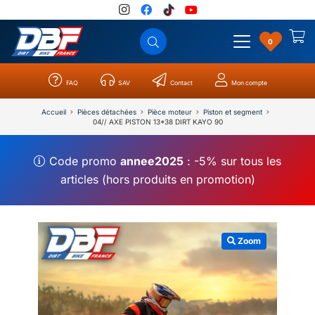
0
FAQ
SAV
Contact
Mon compte
Catégories
Résultats
0
Accueil
Pièces détachées
Pièce moteur
Piston et segment
04// AXE PISTON 13*38 DIRT KAYO 90
Code promo
annee2025
: -5% sur tous les
articles (hors produits en promotion)
Zoom