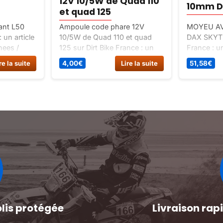
12V 10/5W de Quad 110
10mm D
et quad 125
ant L50
Ampoule code phare 12V
MOYEU AV
: un article
10/5W de Quad 110 et quad
DAX SKYTE
hees /
125 sur Dirt Bike France : un
France : un
article classé Pieces detachees
pièces dét
re la suite
4,00
€
Lire la suite
51,58
€
/ pieces quad / electricite.
spécial r
dax 12v.
olis protégée
Livraison ra