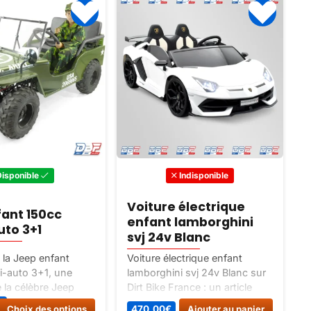
Disponible
Indisponible
Voiture électrique
fant 150cc
enfant lamborghini
to 3+1
svj 24v Blanc
la Jeep enfant
Voiture électrique enfant
A
i-auto 3+1, une
lamborghini svj 24v Blanc sur
é
e la célèbre Jeep
Dirt Bike France : un article
2
chelle 1/2. Facile à
classé Vehicules electriques.
I
Ce
Choix des options
470,00
€
Ajouter au panier