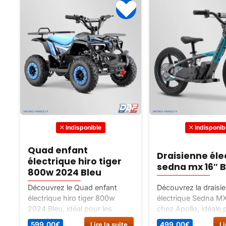
Indisponible
Indisponib
Quad enfant
Draisienne éle
électrique hiro tiger
sedna mx 16″ B
800w 2024 Bleu
Découvrez le Quad enfant
Découvrez la draisi
électrique hiro tiger 800w
électrique Sedna MX
2024 Bleu, idéal pour les
chez Apollo, idéale 
enfants de 3 à 6 ans qui
enfants de 5 à 12 an
599,00
€
Lire la suite
499,00
€
Li