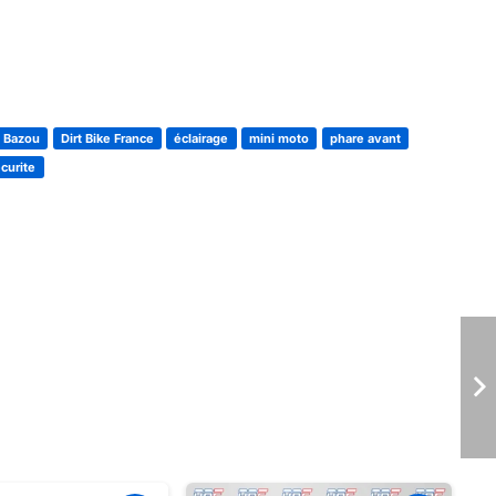
Bazou
Dirt Bike France
éclairage
mini moto
phare avant
curite