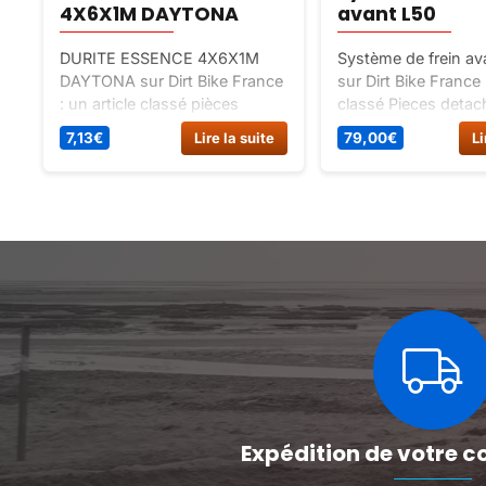
4X6X1M DAYTONA
avant L50
DURITE ESSENCE 4X6X1M
Système de frein av
DAYTONA sur Dirt Bike France
sur Dirt Bike France 
: un article classé pièces
classé Pieces detac
détachées dax 12v, spécial
freinage / kit frein.
7,13
€
Lire la suite
79,00
€
Li
reservoir-selle dax 12v.
Expédition de votre c