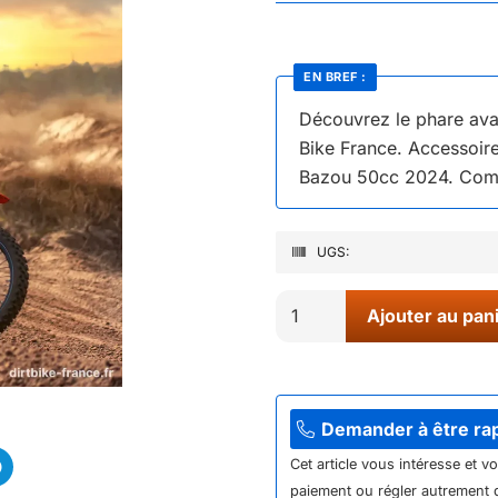
EN BREF :
Découvrez le phare ava
Bike France. Accessoire
Bazou 50cc 2024. Com
UGS:
quantité
Ajouter au pan
de
04//
PHARE
AVANT
Demander à être ra
DROIT
Cet article vous intéresse et v
MINI
paiement ou régler autrement q