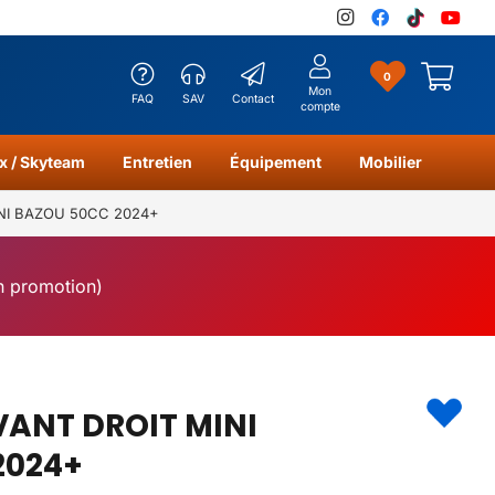
0
Mon
FAQ
SAV
Contact
compte
x / Skyteam
Entretien
Équipement
Mobilier
INI BAZOU 50CC 2024+
en promotion)
VANT DROIT MINI
2024+