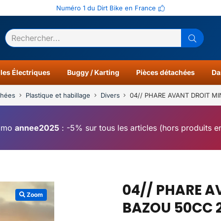
Numéro 1 du Dirt Bike en France
ltats
0
les Électriques
Buggy / Karting
Pièces détachées
Da
chées
Plastique et habillage
Divers
04// PHARE AVANT DROIT M
omo
annee2025
: -5% sur tous les articles (hors produits 
04// PHARE A
Zoom
BAZOU 50CC 