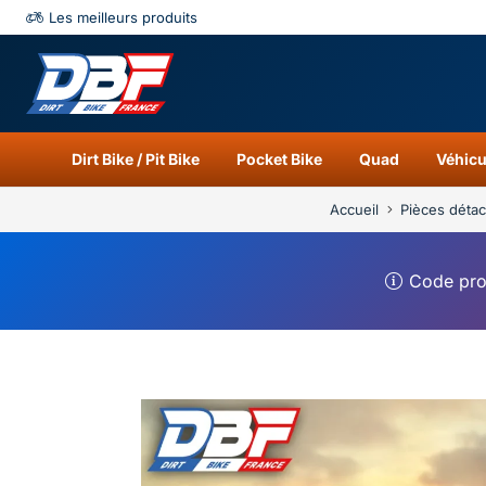
Les meilleurs produits
Catégories
Résu
Dirt Bike / Pit Bike
Pocket Bike
Quad
Véhicu
Accueil
Pièces déta
Code pr