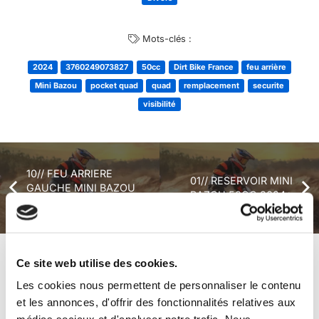
Mots-clés :
2024
3760249073827
50cc
Dirt Bike France
feu arrière
Mini Bazou
pocket quad
quad
remplacement
securite
visibilité
10// FEU ARRIERE
01// RESERVOIR MINI
GAUCHE MINI BAZOU
BAZOU 50CC 2024+
50CC 2024+
Ce site web utilise des cookies.
+ de produits
Avis
Les cookies nous permettent de personnaliser le contenu
et les annonces, d'offrir des fonctionnalités relatives aux