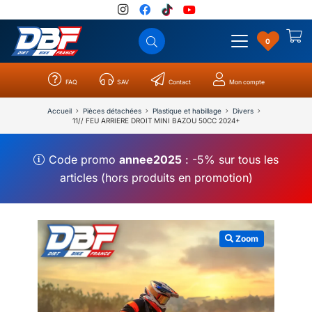
0
FAQ
SAV
Contact
Mon compte
Catégories
Résultats
0
Accueil
Pièces détachées
Plastique et habillage
Divers
11// FEU ARRIERE DROIT MINI BAZOU 50CC 2024+
Code promo
annee2025
: -5% sur tous les
articles (hors produits en promotion)
Zoom