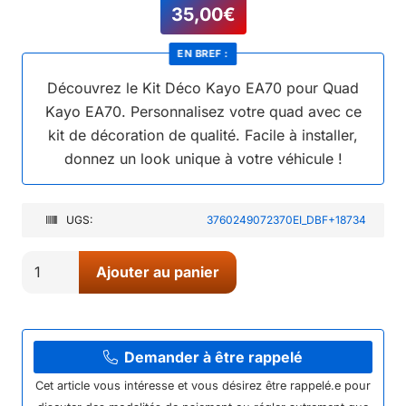
35,00
€
EN BREF :
Découvrez le Kit Déco Kayo EA70 pour Quad
Kayo EA70. Personnalisez votre quad avec ce
kit de décoration de qualité. Facile à installer,
donnez un look unique à votre véhicule !
UGS:
3760249072370EI_DBF+18734
quantité
Ajouter au panier
de
01//
KIT
DECO
Demander à être rappelé
KAYO
Cet article vous intéresse et vous désirez être rappelé.e pour
EA70