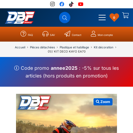
0
FAQ
SAV
Contact
Mon compte
Catégories
Résultats
0
Accueil
Pièces détachées
Plastique et habillage
Kit décoration
01// KIT DECO KAYO EA70
Code promo
annee2025
: -5% sur tous les
articles (hors produits en promotion)
Zoom