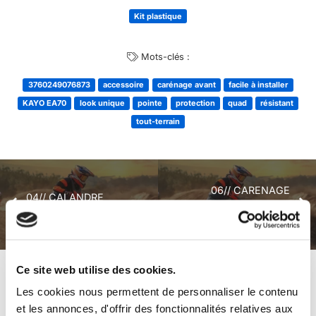
Kit plastique
Mots-clés :
3760249076873
accessoire
carénage avant
facile à installer
KAYO EA70
look unique
pointe
protection
quad
résistant
tout-terrain
06// CARENAGE
04// CALANDRE
LATERAL GAUCHE
PHARE KAYO EA70
KAYO EA70
Ce site web utilise des cookies.
+ de produits
Avis
Les cookies nous permettent de personnaliser le contenu
et les annonces, d'offrir des fonctionnalités relatives aux