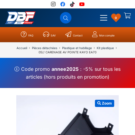
0
FAQ
SAV
Contact
Mon compte
Catégories
Résultats
0
Accueil
Pièces détachées
Plastique et habillage
Kit plastique
05// CARENAGE AV POINTE KAYO EA70
Code promo
annee2025
: -5% sur tous les
articles (hors produits en promotion)
Zoom