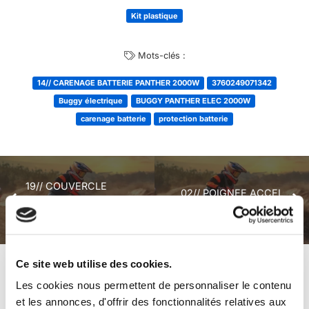
Kit plastique
Mots-clés :
14// CARENAGE BATTERIE PANTHER 2000W
3760249071342
Buggy électrique
BUGGY PANTHER ELEC 2000W
carenage batterie
protection batterie
19// COUVERCLE
02// POIGNEE ACCEL
CAOUTCHOUC
36V KAYO EA50
PANTHER 2000W
Ce site web utilise des cookies.
+ de produits
Avis
Les cookies nous permettent de personnaliser le contenu
et les annonces, d'offrir des fonctionnalités relatives aux