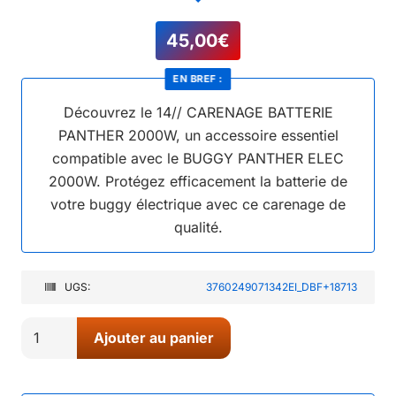
45,00
€
EN BREF :
Découvrez le 14// CARENAGE BATTERIE
PANTHER 2000W, un accessoire essentiel
compatible avec le BUGGY PANTHER ELEC
2000W. Protégez efficacement la batterie de
votre buggy électrique avec ce carenage de
qualité.
UGS:
3760249071342EI_DBF+18713
quantité
Ajouter au panier
de
14//