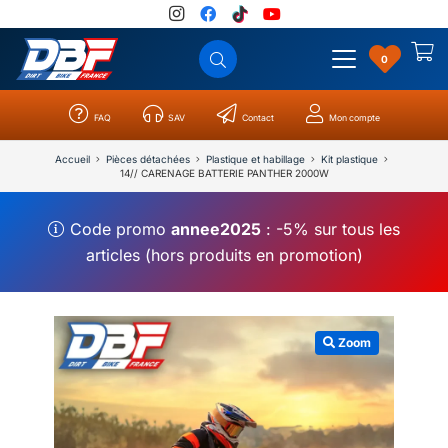
0
FAQ
SAV
Contact
Mon compte
Catégories
Résultats
0
Accueil
Pièces détachées
Plastique et habillage
Kit plastique
14// CARENAGE BATTERIE PANTHER 2000W
Code promo
annee2025
: -5% sur tous les
articles (hors produits en promotion)
Zoom