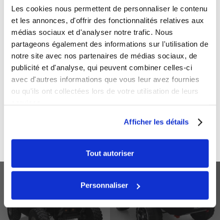
Les cookies nous permettent de personnaliser le contenu
et les annonces, d'offrir des fonctionnalités relatives aux
Catégorie(s) :
médias sociaux et d'analyser notre trafic. Nous
partageons également des informations sur l'utilisation de
Voitures
notre site avec nos partenaires de médias sociaux, de
publicité et d'analyse, qui peuvent combiner celles-ci
Mots-clés :
avec d'autres informations que vous leur avez fournies
ou qu'ils ont collectées lors de votre utilisation de leurs
2 places
24V
3700949686682
aventure
batterie 24 Volts
services.
Bleu
confort
deux moteurs puissants
feux LED
Afficher les détails
pick-up électrique
réalisme
roues en gomme
securite
télécommande parentale
Toyota Hilux
Voiture enfant électrique
Tout autoriser
Buggy électrique
Voiture enfant
Personnaliser
enfant smx crawler
électrique toyota hilux
Noir
24v 2 places Noir