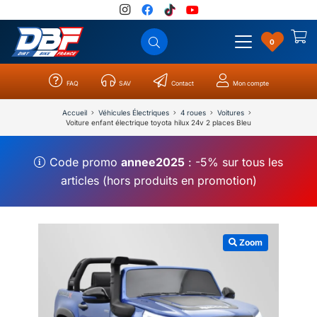
0
FAQ
SAV
Contact
Mon compte
Catégories
Résultats
0
Accueil
Véhicules Électriques
4 roues
Voitures
Voiture enfant électrique toyota hilux 24v 2 places Bleu
Code promo
annee2025
: -5% sur tous les
articles (hors produits en promotion)
Zoom