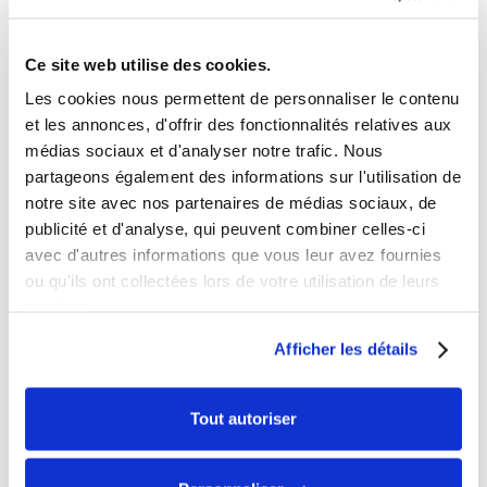
Type Carburant :
Sans plomb 98
Ce site web utilise des cookies.
Taille conseillé :
Minimum 1m25 (sous surveillance
Les cookies nous permettent de personnaliser le contenu
d’un adulte)
et les annonces, d'offrir des fonctionnalités relatives aux
médias sociaux et d'analyser notre trafic. Nous
Poids :
175 Kg
partageons également des informations sur l'utilisation de
notre site avec nos partenaires de médias sociaux, de
Charge Maxi :
100 Kg
publicité et d'analyse, qui peuvent combiner celles-ci
avec d'autres informations que vous leur avez fournies
Dimensions (longueur x largeur x hauteur) :
2000 x
ou qu'ils ont collectées lors de votre utilisation de leurs
980 x 1020 mm
services.
Afficher les détails
Dimensions caisse (longueur x largeur x hauteur) :
1960 x 1150 x 560 mm
Tout autoriser
Marque :
XTRM FACTORY 81
Garantie :
3 mois pièces et main d’oeuvre en nos