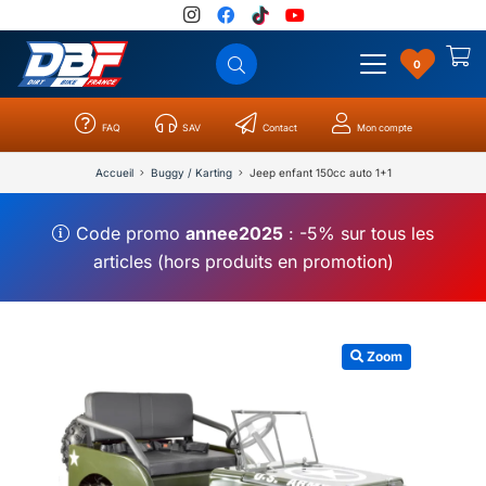
0
FAQ
SAV
Contact
Mon compte
Catégories
Résultats
0
Accueil
Buggy / Karting
Jeep enfant 150cc auto 1+1
Code promo
annee2025
: -5% sur tous les
articles (hors produits en promotion)
Zoom