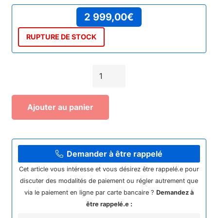
2 999,00
€
RUPTURE DE STOCK
quantité
de
Jeep
Ajouter au panier
enfant
150cc
auto
1+1
Demander à être rappelé
Cet article vous intéresse et vous désirez être rappelé.e pour
discuter des modalités de paiement ou régler autrement que
via le paiement en ligne par carte bancaire ?
Demandez à
être rappelé.e :