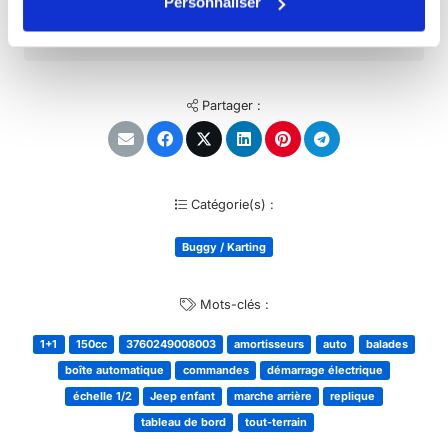
Personnaliser
ateliers hors usure et transport
Partager :
Catégorie(s) :
Buggy / Karting
Mots-clés :
1+1
150cc
3760249008003
amortisseurs
auto
balades
boîte automatique
commandes
démarrage électrique
échelle 1/2
Jeep enfant
marche arrière
replique
tableau de bord
tout-terrain