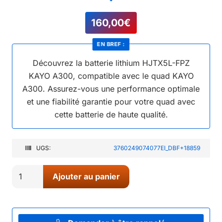
160,00
€
EN BREF :
Découvrez la batterie lithium HJTX5L-FPZ
KAYO A300, compatible avec le quad KAYO
A300. Assurez-vous une performance optimale
et une fiabilité garantie pour votre quad avec
cette batterie de haute qualité.
UGS:
3760249074077EI_DBF+18859
quantité
Ajouter au panier
de
10//
BATTERIE