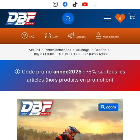
0
FAQ
SAV
Contact
Mon compte
Catégories
Résultats
0
Accueil
Pièces détachées
Allumage
Batterie
10// BATTERIE LITHIUM HJTX5L-FPZ KAYO A300
Code promo
annee2025
: -5% sur tous les
articles (hors produits en promotion)
Zoom