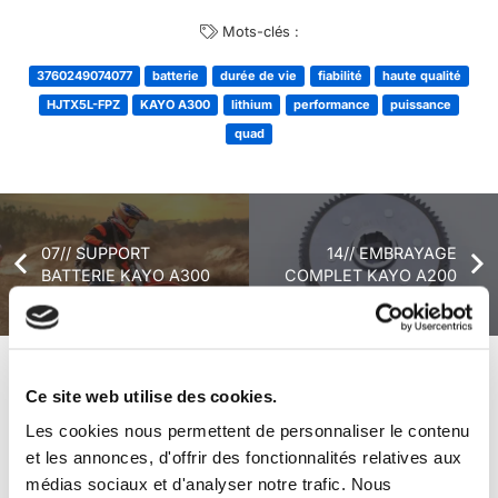
Mots-clés :
3760249074077
batterie
durée de vie
fiabilité
haute qualité
HJTX5L-FPZ
KAYO A300
lithium
performance
puissance
quad
07// SUPPORT
14// EMBRAYAGE
BATTERIE KAYO A300
COMPLET KAYO A200
+ de produits
Avis
Ce site web utilise des cookies.
Les cookies nous permettent de personnaliser le contenu
et les annonces, d'offrir des fonctionnalités relatives aux
Véhicules complets
médias sociaux et d'analyser notre trafic. Nous