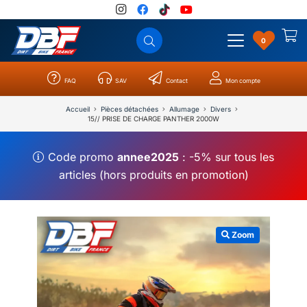
0
FAQ
SAV
Contact
Mon compte
Catégories
Résultats
0
Accueil
Pièces détachées
Allumage
Divers
15// PRISE DE CHARGE PANTHER 2000W
Code promo
annee2025
: -5% sur tous les
articles (hors produits en promotion)
Zoom