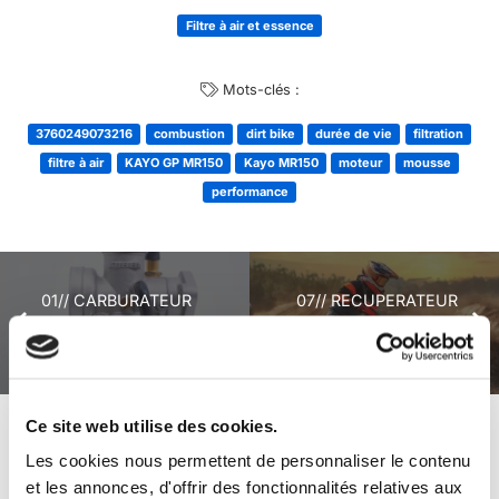
Filtre à air et essence
Mots-clés :
3760249073216
combustion
dirt bike
durée de vie
filtration
filtre à air
KAYO GP MR150
Kayo MR150
moteur
mousse
performance
01// CARBURATEUR
07// RECUPERATEUR
NIBBI PE 24 KAYO GP
FLUIDES KAYO GP
MR150
MR150
Ce site web utilise des cookies.
+ de produits
Avis
Les cookies nous permettent de personnaliser le contenu
et les annonces, d'offrir des fonctionnalités relatives aux