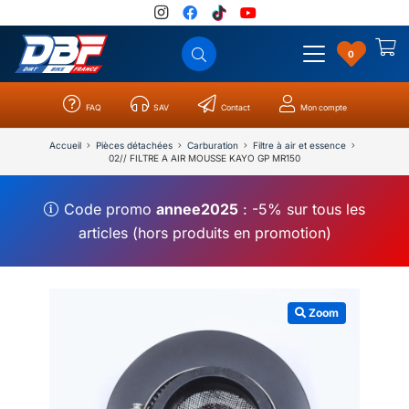
0
FAQ
SAV
Contact
Mon compte
Catégories
Résultats
0
Accueil
Pièces détachées
Carburation
Filtre à air et essence
02// FILTRE A AIR MOUSSE KAYO GP MR150
Code promo
annee2025
: -5% sur tous les
articles (hors produits en promotion)
Zoom