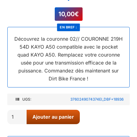
10,00
€
EN BREF :
Découvrez la couronne 02// COURONNE 219H
54D KAYO A50 compatible avec le pocket
quad KAYO A50. Remplacez votre couronne
usée pour une transmission efficace de la
puissance. Commandez dès maintenant sur
Dirt Bike France !
UGS:
3760249074374EI_DBF+18936
quantité
Ajouter au panier
de
02//