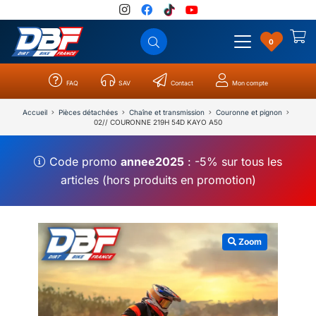
0
FAQ
SAV
Contact
Mon compte
Catégories
Résultats
0
Accueil
Pièces détachées
Chaîne et transmission
Couronne et pignon
02// COURONNE 219H 54D KAYO A50
Code promo
annee2025
: -5% sur tous les
articles (hors produits en promotion)
Zoom