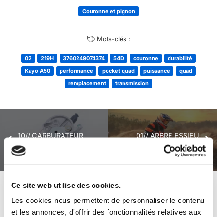
Couronne et pignon
Mots-clés :
02
219H
3760249074374
54D
couronne
durabilité
Kayo A50
performance
pocket quad
puissance
quad
remplacement
transmission
10// CARBURATEUR
01// ARBRE ESSIEU
POCKET KAYO A50
ARRIERE KAYO EA50
Ce site web utilise des cookies.
+ de produits
Avis
Les cookies nous permettent de personnaliser le contenu
et les annonces, d'offrir des fonctionnalités relatives aux