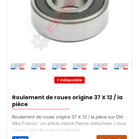
la
page
du
produi
Indisponible
Roulement de roues origine 37 X 12 / la
pièce
Roulement de roues origine 37 X 12 / la pièce sur Dirt
Bike France : un article classé Pieces detachees / roue
/ pneu / axe de roue / roulement.