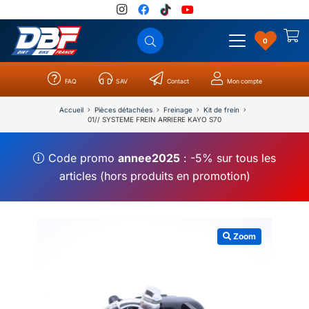
0
FAQ
SAV
Contact
Mon compte
Catégories
Résultats
0
Accueil
Pièces détachées
Freinage
Kit de frein
01// SYSTEME FREIN ARRIERE KAYO S70
Code promo
annee2025
: -5% sur tous les
articles (hors produits en promotion)
Zoom