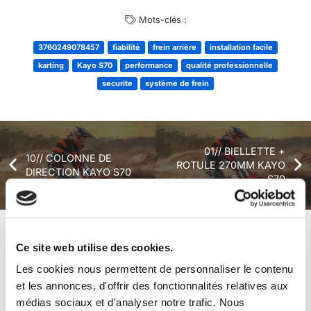
Mots-clés :
3760249078457
fiabilité
frein arrière
installation facile
karting
Kayo S70
performance
qualité professionnelle
securite
système de frein
01// BIELLETTE +
10// COLONNE DE
ROTULE 270MM KAYO
DIRECTION KAYO S70
S70
+ de produits
Avis
Ce site web utilise des cookies.
Les cookies nous permettent de personnaliser le contenu
et les annonces, d'offrir des fonctionnalités relatives aux
Véhicules complets
médias sociaux et d'analyser notre trafic. Nous