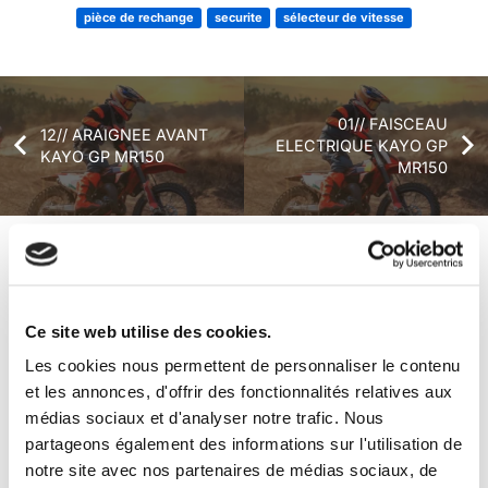
pièce de rechange
securite
sélecteur de vitesse
01// FAISCEAU
12// ARAIGNEE AVANT
ELECTRIQUE KAYO GP
KAYO GP MR150
MR150
+ de produits
Avis
Ce site web utilise des cookies.
Véhicules complets
Les cookies nous permettent de personnaliser le contenu
et les annonces, d'offrir des fonctionnalités relatives aux
médias sociaux et d'analyser notre trafic. Nous
partageons également des informations sur l'utilisation de
notre site avec nos partenaires de médias sociaux, de