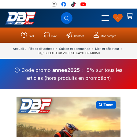
0
FAQ
SAV
Contact
Mon compte
Catégories
Résultats
0
Accueil
Pièces détachées
Guidon et commande
Kick et sélecteur
04// SELECTEUR VITESSE KAYO GP MR150
Code promo
annee2025
: -5% sur tous les
articles (hors produits en promotion)
Zoom