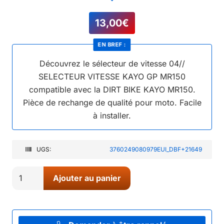
13,00
€
EN BREF :
Découvrez le sélecteur de vitesse 04//
SELECTEUR VITESSE KAYO GP MR150
compatible avec la DIRT BIKE KAYO MR150.
Pièce de rechange de qualité pour moto. Facile
à installer.
UGS:
3760249080979EUI_DBF+21649
quantité
Ajouter au panier
de
04//
SELECTEUR