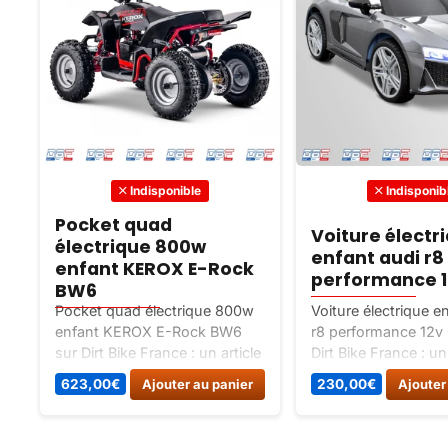
Indisponible
Indisponib
Pocket quad
Voiture électr
électrique 800w
enfant audi r8
enfant KEROX E-Rock
performance 1
BW6
Pocket quad électrique 800w
Voiture électrique e
enfant KEROX E-Rock BW6
r8 performance 12v 
sur Dirt Bike France : un article
Dirt Bike France : un 
classé Quads / electrique.
classé Vehicules ele
623,00
€
Ajouter au panier
230,00
€
Ajouter