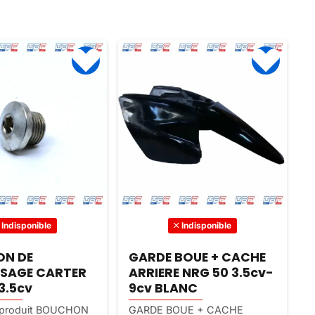
Indisponible
Indisponible
N DE
GARDE BOUE + CACHE
SSAGE CARTER
ARRIERE NRG 50 3.5cv-
3.5cv
9cv BLANC
u produit BOUCHON
GARDE BOUE + CACHE
C