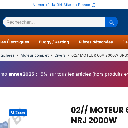
Numéro 1 du Dirt Bike en France
ltats
0
les Électriques
Buggy / Karting
Pièces détachées
Da
étachées
Moteur complet
Divers
02// MOTEUR 60V 2000W BRU
omo
annee2025
: -5% sur tous les articles (hors produits 
02// MOTEUR
Zoom
NRJ 2000W