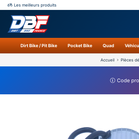
Les meilleurs produits
Catégories
Résu
Dirt Bike / Pit Bike
Pocket Bike
Quad
Véhicu
Accueil
Pièces d
Code pr