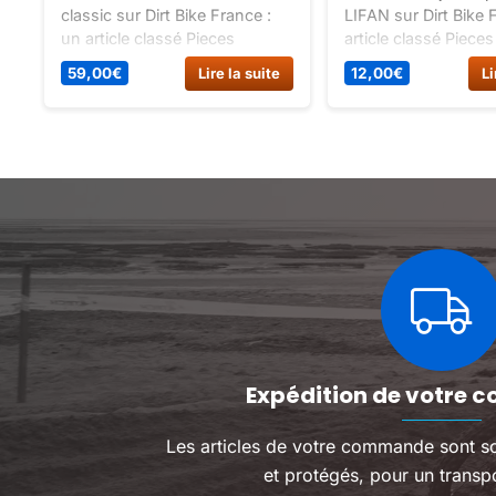
classic sur Dirt Bike France :
LIFAN sur Dirt Bike 
un article classé Pieces
article classé Piece
detachees / piece moteur /
/ piece moteur / po
59,00
€
Lire la suite
12,00
€
Li
boite de vitesse.
joints.
Expédition de votre c
Les articles de votre commande sont s
et protégés, pour un transpo