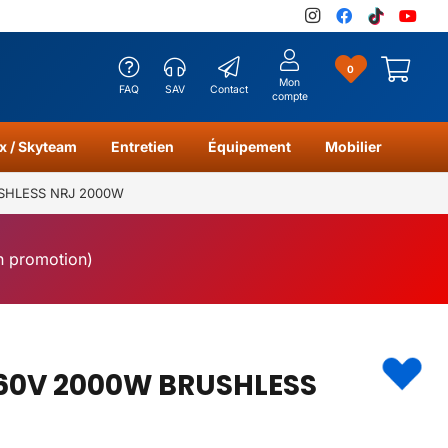
0
Mon
FAQ
SAV
Contact
compte
x / Skyteam
Entretien
Équipement
Mobilier
SHLESS NRJ 2000W
en promotion)
 60V 2000W BRUSHLESS