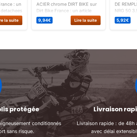
France : un
ACIER chrome DIRT BIKE sur
DE REMPL
s detachees
Dirt Bike France : un article
NRG 50 3.5
chette de
classé pièces détachées dirt
détachées
re la suite
9,94
€
Lire la suite
5,92
€
bike, spécial kick-selecteur
Kick BOU
dirt.
REMPLISS
Bouchon d
d’huile po
M50 2T 3.
Diamètre t
Diamètre f
olis protégée
Livraison ra
oigneusement conditionnés
Livraison rapide : de 48h
rt sans risque.
avec délai extensibl