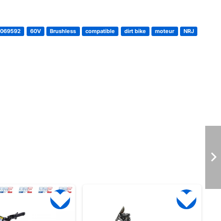
9069592
60V
Brushless
compatible
dirt bike
moteur
NRJ