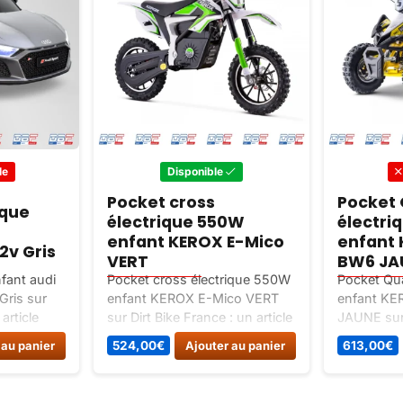
le
Disponible
Pocket cross
Pocket
ique
électrique 550W
électri
enfant KEROX E-Mico
enfant 
2v Gris
VERT
BW6 JA
nfant audi
Pocket cross électrique 550W
Pocket Qu
Gris sur
enfant KEROX E-Mico VERT
enfant KE
article
sur Dirt Bike France : un article
JAUNE sur 
ctriques.
classé Pocket bike / mini moto
un article
 au panier
524,00
€
Ajouter au panier
613,00
€
cross.
electrique.