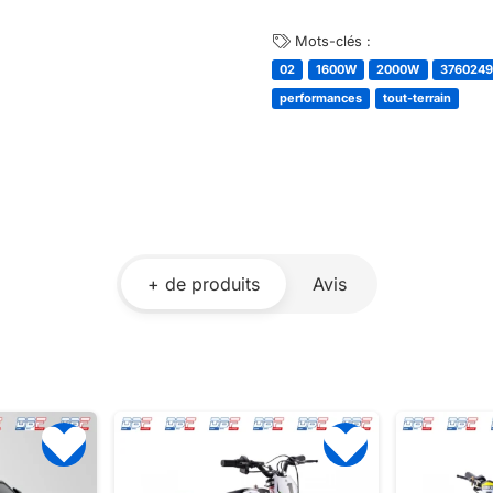
Mots-clés :
02
1600W
2000W
376024
performances
tout-terrain
+ de produits
Avis