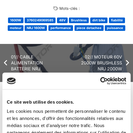
Mots-clés :
1600W
3760249069585
48V
Brushless
dirt bike
fiabilité
moteur
NRJ 1600W
performance
piece detachee
puissance
01// CABLE
02// MOTEUR 60V
ALIMENTATION
2000W BRUSHLESS
BATTERIE NRJ
NRJ 2000W
+ de produits
Avis
Ce site web utilise des cookies.
Les cookies nous permettent de personnaliser le contenu
et les annonces, d'offrir des fonctionnalités relatives aux
Véhicules complets
médias sociaux et d'analyser notre trafic. Nous
partageons également des informations sur l'utilisation de