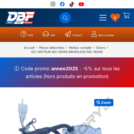
0
FAQ
SAV
Contact
Mon compte
Catégories
Résultats
0
Accueil
Pièces détachées
Moteur complet
Divers
02// MOTEUR 48V 1600W BRUSHLESS NRJ 1600W
Code promo
annee2025
: -5% sur tous les
articles (hors produits en promotion)
Zoom