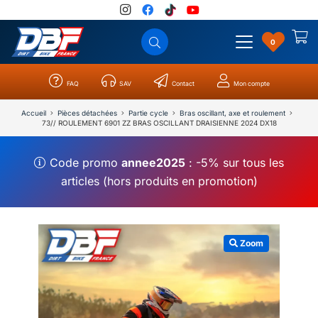
0
FAQ
SAV
Contact
Mon compte
Catégories
Résultats
0
Accueil
Pièces détachées
Partie cycle
Bras oscillant, axe et roulement
73// ROULEMENT 6901 ZZ BRAS OSCILLANT DRAISIENNE 2024 DX18
Code promo
annee2025
: -5% sur tous les
articles (hors produits en promotion)
Zoom