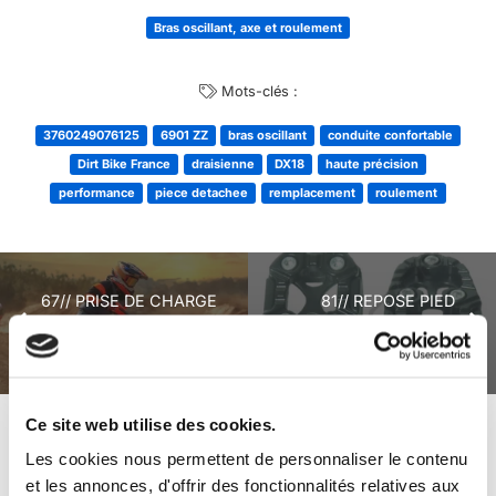
Bras oscillant, axe et roulement
Mots-clés :
3760249076125
6901 ZZ
bras oscillant
conduite confortable
Dirt Bike France
draisienne
DX18
haute précision
performance
piece detachee
remplacement
roulement
67// PRISE DE CHARGE
81// REPOSE PIED
DRAISIENNE 2024
DRAISIENNE 2024
DX18
DX18 X2
Ce site web utilise des cookies.
+ de produits
Avis
Les cookies nous permettent de personnaliser le contenu
et les annonces, d'offrir des fonctionnalités relatives aux