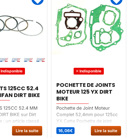
Indisponible
Indisponible
POCHETTE DE JOINTS
S 125CC 52.4
MOTEUR 125 YX DIRT
IFAN DIRT BIKE
BIKE
D
 125CC 52.4 MM
Pochette de Joint Moteur
D
IRT BIKE sur Dirt
Complet 52,4mm pour 125cc
D
 : un article classé
YX Cette Pochette de joint
S
achées dirt bike,
125cc 52,4mm YX contient: -
D
Lire la suite
16,06
€
Lire la suite
teur haut et bas
Joint de culbuteur -Joint de
S