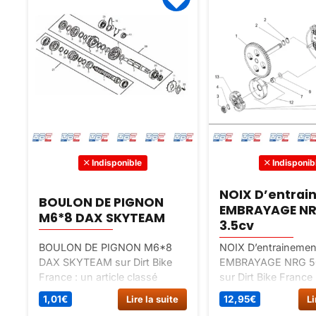
Indisponible
Indisponib
NOIX D’entra
BOULON DE PIGNON
EMBRAYAGE NR
M6*8 DAX SKYTEAM
3.5cv
BOULON DE PIGNON M6*8
NOIX D’entrainemen
DAX SKYTEAM sur Dirt Bike
EMBRAYAGE NRG 50
France : un article classé
sur Dirt Bike France 
pièces détachées dax 12v,
classé pièces déta
1,01
€
Lire la suite
12,95
€
Li
spécial bas moteur dax 12v.
nrg50 9cv, spécial