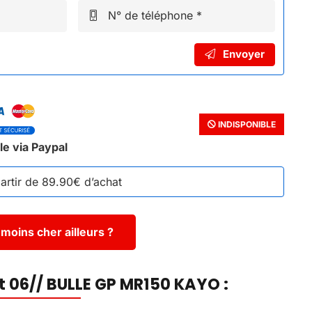
N° de téléphone *
Envoyer
INDISPONIBLE
le via Paypal
partir de 89.90€ d’achat
moins cher ailleurs ?
t 06// BULLE GP MR150 KAYO :