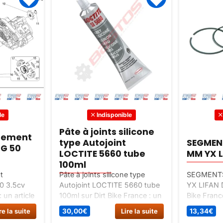
le
Indisponible
Pâte à joints silicone
inement
type Autojoint
SEGMENT
G 50
LOCTITE 5660 tube
MM YX L
100ml
t
Pâte à joints silicone type
SEGMENTS
 3.5cv
Autojoint LOCTITE 5660 tube
YX LIFAN D
: un article
100ml sur Dirt Bike France : un
Bike France
chées
article classé Pieces detachees
pièces dét
re la suite
30,00
€
Lire la suite
13,34
€
 embrayage
/ piece moteur / carter moteur.
spécial mo