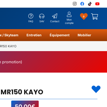
0
Mon
FAQ
SAV
Contact
compte
x / Skyteam
Entretien
Équipement
Mobilier
MR150 KAYO
en promotion)
P MR150 KAYO
50,00
€