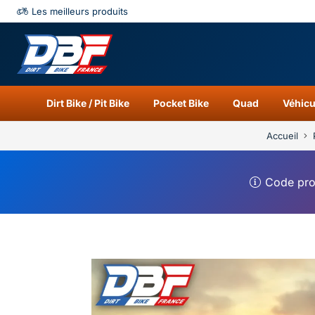
Les meilleurs produits
Catégories
Résu
Dirt Bike / Pit Bike
Pocket Bike
Quad
Véhicu
Accueil
Code pr