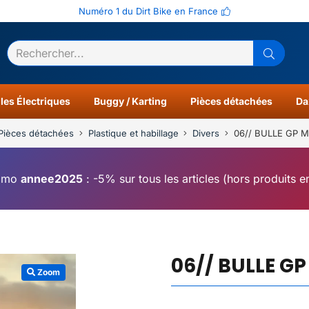
Numéro 1 du Dirt Bike en France
ltats
0
les Électriques
Buggy / Karting
Pièces détachées
Da
Pièces détachées
Plastique et habillage
Divers
06// BULLE GP 
omo
annee2025
: -5% sur tous les articles (hors produits 
06// BULLE G
Zoom