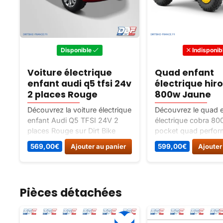
Disponible
Indisponib
Voiture électrique
Quad enfant
enfant audi q5 tfsi 24v
électrique hir
2 places Rouge
800w Jaune
Découvrez la voiture électrique
Découvrez le quad 
enfant Audi Q5 TFSI 24V 2
électrique cobra 80
places Rouge sur Dirt Bike
pocket quad perfor
France. Un SUV 2 places
sécurisé pour les e
569,00
€
Ajouter au panier
599,00
€
Ajouter
impressionnant avec phares
à 6 ans. Livré avec 
LED, roues en gomme et
autonomie 1h30. Idé
télécommande parentale.
tout-terrain.
Pièces détachées