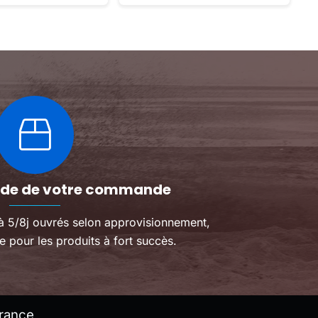
.
culasse (passage d’huile rond)
-Joint d’embase -Joint de
carter d’embrayage -Joint de
carters centraux Ne convient
pas aux moteurs 125cc YX à
partir de 2019
pide de votre commande
 à 5/8j ouvrés selon approvisionnement,
e pour les produits à fort succès.
rance