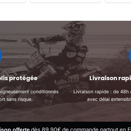
moteur dirt
olis protégée
Livraison ra
oigneusement conditionnés
Livraison rapide : de 48h
rt sans risque.
avec délai extensibl
dès 89.90€ de commande partout en F
ison offerte