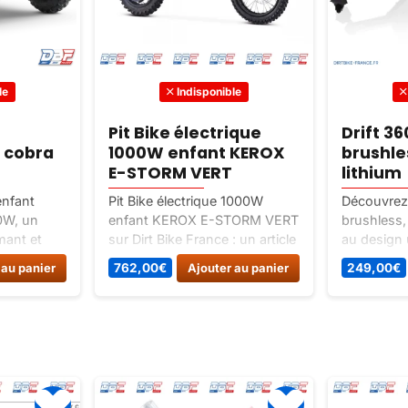
le
Indisponible
Pit Bike électrique
Drift 3
o cobra
1000W enfant KEROX
brushle
E-STORM VERT
lithium
enfant
Pit Bike électrique 1000W
Découvrez 
0W, un
enfant KEROX E-STORM VERT
brushless,
mant et
sur Dirt Bike France : un article
au design 
nfants de 3
classé Pocket bike / mini moto
puissant, b
 au panier
762,00
€
Ajouter au panier
249,00
€
chargeur,
cross.
roues lumi
al pour le
idéal pour
jusqu’à 5
maintenant
France !