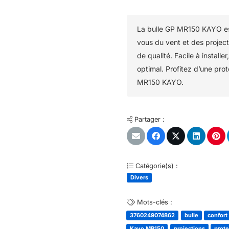
La bulle GP MR150 KAYO es
vous du vent et des project
de qualité. Facile à install
optimal. Profitez d’une prot
MR150 KAYO.
Partager :
Catégorie(s) :
Divers
Mots-clés :
3760249074862
bulle
confort
Kayo MR150
projections
prote