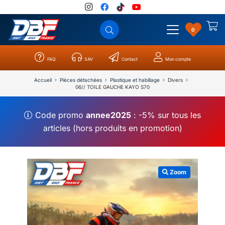
0
FAQ
SAV
Contact
Mon compte
Catégories
Résultats
0
Accueil
Pièces détachées
Plastique et habillage
Divers
06// TOILE GAUCHE KAYO S70
Code promo
annee2025
: -5% sur tous les
articles (hors produits en promotion)
Zoom