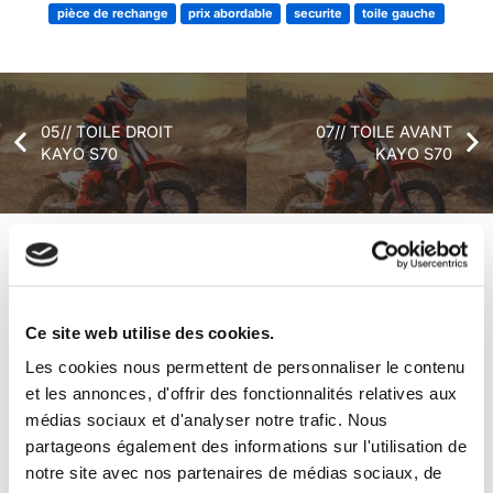
pièce de rechange
prix abordable
securite
toile gauche
05// TOILE DROIT
07// TOILE AVANT
KAYO S70
KAYO S70
+ de produits
Avis
Ce site web utilise des cookies.
Véhicules complets
Les cookies nous permettent de personnaliser le contenu
et les annonces, d'offrir des fonctionnalités relatives aux
médias sociaux et d'analyser notre trafic. Nous
partageons également des informations sur l'utilisation de
notre site avec nos partenaires de médias sociaux, de