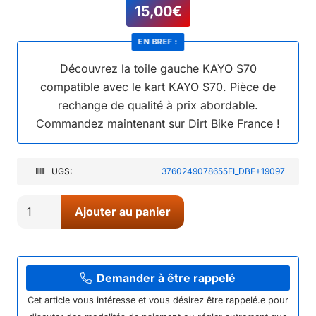
15,00
€
EN BREF :
Découvrez la toile gauche KAYO S70
compatible avec le kart KAYO S70. Pièce de
rechange de qualité à prix abordable.
Commandez maintenant sur Dirt Bike France !
UGS:
3760249078655EI_DBF+19097
quantité
Ajouter au panier
de
06//
TOILE
GAUCHE
Demander à être rappelé
KAYO
Cet article vous intéresse et vous désirez être rappelé.e pour
S70