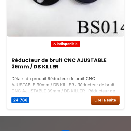
Indisponible
Réducteur de bruit CNC AJUSTABLE
39mm / DB KILLER
Détails du produit Réducteur de bruit CNC
AJUSTABLE 39mm / DB KILLER : Réducteur de bruit
CNC AJUSTABLE 39mm / DB KILLER Réducteur de
bruit CNC. (DB Killer) Réduit efficacement le niveau
24,78
€
Lire la suite
sonore. Diamètre extérieur : 39 mm. Peut s’adapter
sur d’autres marques d’échappement.