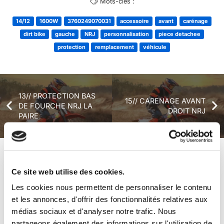
Mots-clés :
14/12
1600W
3760249070031
accessoire
avant
carénage
dirt bike
gauche
NRJ
personnalisation
piece detachee
protection
remplacement
véhicule
13// PROTECTION BAS
15// CARENAGE AVANT
DE FOURCHE NRJ LA
DROIT NRJ
PAIRE
+ de produits
Avis
Ce site web utilise des cookies.
Les cookies nous permettent de personnaliser le contenu
et les annonces, d'offrir des fonctionnalités relatives aux
Véhicules complets
médias sociaux et d'analyser notre trafic. Nous
partageons également des informations sur l'utilisation de