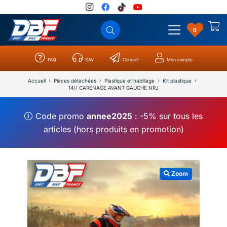
0
FAQ
SAV
Contact
Mon compte
Catégories
Résultats
0
Accueil
Pièces détachées
Plastique et habillage
Kit plastique
14// CARENAGE AVANT GAUCHE NRJ
Code promo
annee2025
: -5% sur tous les
articles (hors produits en promotion)
Zoom