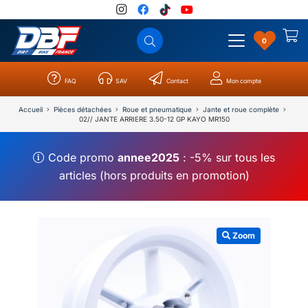
0
FAQ
SAV
Contact
Mon compte
Catégories
Résultats
0
Accueil
Pièces détachées
Roue et pneumatique
Jante et roue complète
02// JANTE ARRIERE 3.50-12 GP KAYO MR150
Code promo
annee2025
: -5% sur tous les
articles (hors produits en promotion)
Zoom