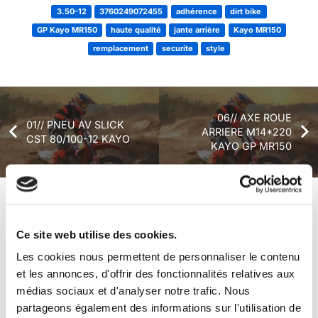
3.50-12
3760249072455
adhérence
dirt bike
GP Kayo MR150
haute qualité
jante arrière
Kayo MR150
remplacement
securite
style
06// AXE ROUE
01// PNEU AV SLICK
ARRIERE M14*220
CST 80/100-12 KAYO
KAYO GP MR150
+ de produits
Avis
Ce site web utilise des cookies.
Les cookies nous permettent de personnaliser le contenu
Véhicules complets
et les annonces, d'offrir des fonctionnalités relatives aux
médias sociaux et d'analyser notre trafic. Nous
partageons également des informations sur l'utilisation de