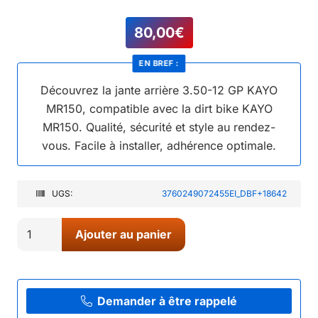
80,00
€
EN BREF :
Découvrez la jante arrière 3.50-12 GP KAYO
MR150, compatible avec la dirt bike KAYO
MR150. Qualité, sécurité et style au rendez-
vous. Facile à installer, adhérence optimale.
UGS:
3760249072455EI_DBF+18642
quantité
Ajouter au panier
de
02//
JANTE
ARRIERE
Demander à être rappelé