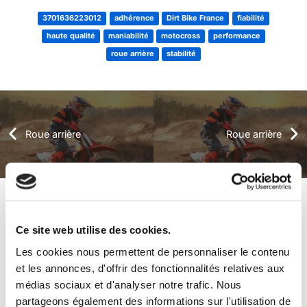
3701636223012
adhérence
Dirt Bike France
fiabilité
haute qualité
maniabilité
motocross
performance
roue arrière
stabilité
Roue arrière
Roue arrière
+ de produits
Avis
Ce site web utilise des cookies.
Les cookies nous permettent de personnaliser le contenu
et les annonces, d'offrir des fonctionnalités relatives aux
Véhicules complets
médias sociaux et d'analyser notre trafic. Nous
partageons également des informations sur l'utilisation de